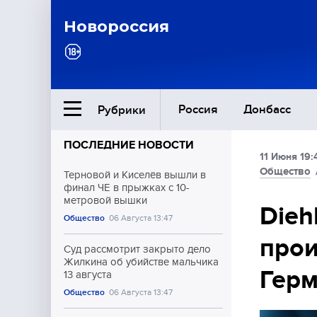
Новороссия
Россия
Донбасс
Рубрики
ПОСЛЕДНИЕ НОВОСТИ
11 Июня 19:
Ближний Восток
Общество
Терновой и Киселёв вышли в
финал ЧЕ в прыжках с 10-
метровой вышки
Общество
Dieh
Общество
06 Августа 13:47
прои
Культура
Суд рассмотрит закрыто дело
Жилкина об убийстве мальчика
Гер
13 августа
Общество
06 Августа 13:47