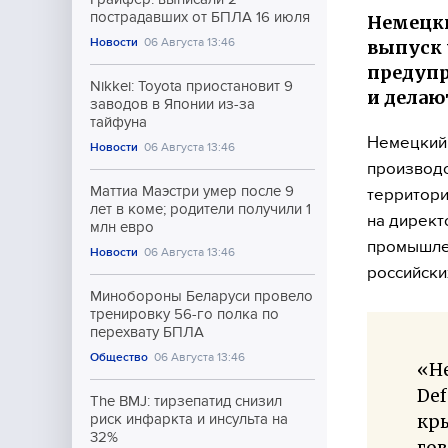
пострадавших от БПЛА 16 июля
Немецки
Новости
06 Августа 13:46
выпуск 
предупр
Nikkei: Toyota приостановит 9
и делаю
заводов в Японии из-за
тайфуна
Немецкий 
Новости
06 Августа 13:46
производс
Маттиа Маэстри умер после 9
территори
лет в коме; родители получили 1
на директ
млн евро
промышлен
Новости
06 Августа 13:46
российски
Минобороны Беларуси провело
тренировку 56-го полка по
перехвату БПЛА
Общество
06 Августа 13:46
«Н
Def
The BMJ: тирзепатид снизил
кр
риск инфаркта и инсульта на
32%
гов