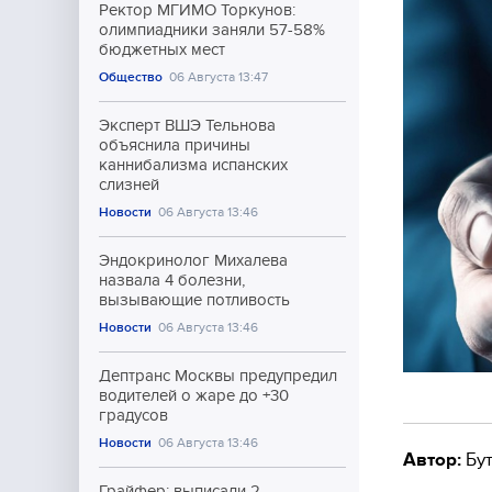
Ректор МГИМО Торкунов:
олимпиадники заняли 57-58%
бюджетных мест
Общество
06 Августа 13:47
Эксперт ВШЭ Тельнова
объяснила причины
каннибализма испанских
слизней
Новости
06 Августа 13:46
Эндокринолог Михалева
назвала 4 болезни,
вызывающие потливость
Новости
06 Августа 13:46
Дептранс Москвы предупредил
водителей о жаре до +30
градусов
Новости
06 Августа 13:46
Автор:
Бут
Грайфер: выписали 2