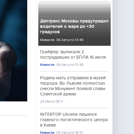
Дептранс Москвы предупредил
водителей о жаре до +30
градусов
Новости
06 Августа 13:46
Грайфер: выписали 2
пострадавших от БПЛА 16 июля
Новости
06 Августа 13:46
Родину-мать отправили в музей
террора. Во Львове полностью
снесли Монумент боевой славы
Советской армии
24 Июля 08:11
INTERTOP Ukraine лишился
главного логистического центра
в Киеве
Новости
05 Августа 18:10