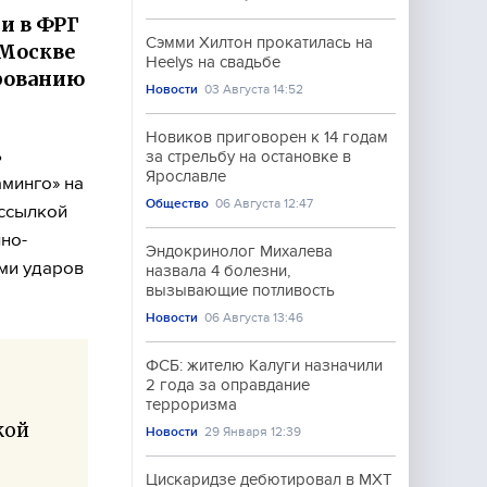
и в ФРГ
Сэмми Хилтон прокатилась на
 Москве
Heelys на свадьбе
рованию
Новости
03 Августа 14:52
Новиков приговорен к 14 годам
ь
за стрельбу на остановке в
Ярославле
минго» на
Общество
06 Августа 12:47
 ссылкой
но-
Эндокринолог Михалева
ми ударов
назвала 4 болезни,
вызывающие потливость
Новости
06 Августа 13:46
ФСБ: жителю Калуги назначили
2 года за оправдание
терроризма
кой
Новости
29 Января 12:39
Цискаридзе дебютировал в МХТ