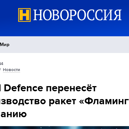
Мир
44
Политика
С
/
Новости
Экономика
П
l Defence перенесёт
зводство ракет «Фламинг
Спорт
манию