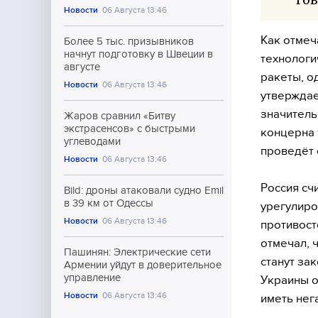
Новости
06 Августа 13:46
Как отмеч
Более 5 тыс. призывников
начнут подготовку в Швеции в
технологи
августе
ракеты, о
Новости
06 Августа 13:46
утверждае
значитель
Жаров сравнил «Битву
экстрасенсов» с быстрыми
концерна 
углеводами
проведёт 
Новости
06 Августа 13:46
Россия сч
Bild: дроны атаковали судно Emil
в 39 км от Одессы
урегулиро
Новости
06 Августа 13:46
противост
отмечал, 
Пашинян: Электрические сети
станут за
Армении уйдут в доверительное
управление
Украины о
Новости
06 Августа 13:46
иметь нег