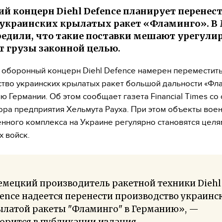
й концерн Diehl Defence планирует перенест
украинских крылатых ракет «Фламинго». В
едили, что такие поставки мешают урегули
т грузы законной целью.
оборонный концерн Diehl Defence намерен переместит
тво украинских крылатых ракет большой дальности «Фла
ю Германии. Об этом сообщает газета Financial Times со
ора предприятия Хельмута Рауха. При этом объекты воен
ного комплекса на Украине регулярно становятся целя
х войск.
емецкий производитель ракетной техники Diehl
ence надеется перенести производство украинс
ылатой ракеты "Фламинго" в Германию», —
орится в публикации издания.