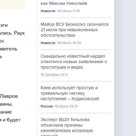
как Максим Николаев
Новости
09 Июня 17:18
Майор ВСУ Безноско скончался
эти
21 июля при невыясненных
лись. Раух
обстоятельствах
о»
Новости
28 Июля 16:38
авитель
а
Скандально известный нардеп
отметился новым заявлением о
проституции и ведах
18 Декабря 13:12
Киев использует простую и
тривиальную тактику
 Лавров
наступления – Ходаковский
аины,
Россия
18 Июня 09:31
вание
 и будет
Эксперт ВШЭ Тельнова
объяснила причины
каннибализма испанских