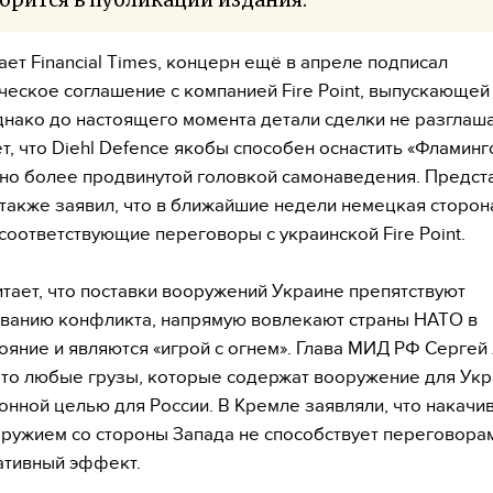
ает Financial Times, концерн ещё в апреле подписал
ческое соглашение с компанией Fire Point, выпускающей 
днако до настоящего момента детали сделки не разглаша
т, что Diehl Defence якобы способен оснастить «Фламинг
но более продвинутой головкой самонаведения. Предст
также заявил, что в ближайшие недели немецкая сторон
соответствующие переговоры с украинской Fire Point.
итает, что поставки вооружений Украине препятствуют
ванию конфликта, напрямую вовлекают страны НАТО в
ояние и являются «игрой с огнем». Глава МИД РФ Сергей
что любые грузы, которые содержат вооружение для Укр
конной целью для России. В Кремле заявляли, что накачи
ружием со стороны Запада не способствует переговорам
ативный эффект.