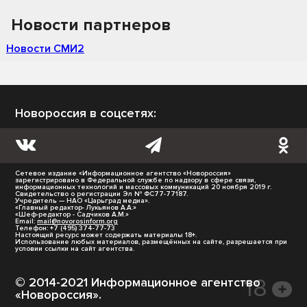
Новости партнеров
Новости СМИ2
Новороссия в соцсетях:
Сетевое издание «Информационное агентство «Новороссия»
зарегистрировано в Федеральной службе по надзору в сфере связи,
информационных технологий и массовых коммуникаций 20 ноября 2019 г.
Свидетельство о регистрации Эл № ФС77-77187.
Учредитель — НАО «Царьград медиа».
«Главный редактор- Лукьянов А.А.»
«Шеф-редактор - Садчиков А.М.»
Email:
mail@novorosinform.org
Телефон: +7 (495) 374-77-73
Настоящий ресурс может содержать материалы 18+.
Использование любых материалов, размещённых на сайте, разрешается при
условии ссылки на сайт агентства.
© 2014-2021 Информационное агентство
«Новороссия».