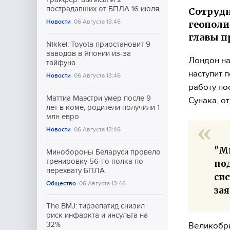
пострадавших от БПЛА 16 июля
Сотрудн
Новости
06 Августа 13:46
геополи
главы п
Nikkei: Toyota приостановит 9
заводов в Японии из-за
Лондон на
тайфуна
наступит 
Новости
06 Августа 13:46
работу по
Маттиа Маэстри умер после 9
Сунака, о
лет в коме; родители получили 1
млн евро
Новости
06 Августа 13:46
"Мы
Минобороны Беларуси провело
тренировку 56-го полка по
по
перехвату БПЛА
си
Общество
06 Августа 13:46
зая
The BMJ: тирзепатид снизил
риск инфаркта и инсульта на
32%
Великобри