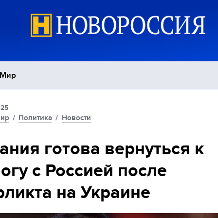
Мир
:25
Политика
С
ир
/
Политика
/
Новости
Экономика
П
ания готова вернуться к
огу с Россией после
Спорт
ликта на Украине