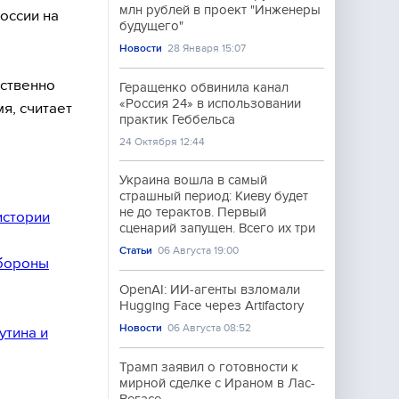
млн рублей в проект "Инженеры
оссии на
будущего"
Новости
28 Января 15:07
ственно
Геращенко обвинила канал
«Россия 24» в использовании
я, считает
практик Геббельса
24 Октября 12:44
Украина вошла в самый
страшный период: Киеву будет
не до терактов. Первый
истории
сценарий запущен. Всего их три
Статьи
06 Августа 19:00
обороны
OpenAI: ИИ-агенты взломали
Hugging Face через Artifactory
Новости
06 Августа 08:52
утина и
Трамп заявил о готовности к
мирной сделке с Ираном в Лас-