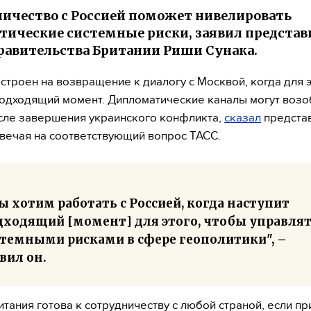
ичество с Россией поможет нивелировать
тические системные риски, заявил представ
равительства Британии Риши Сунака.
строен на возвращение к диалогу с Москвой, когда для 
подходящий момент. Дипломатические каналы могут возо
сле завершения украинского конфликта,
сказал
предста
твечая на соответствующий вопрос ТАСС.
 хотим работать с Россией, когда наступит
дходящий [момент] для этого, чтобы управля
стемными рисками в сфере геополитики", –
вил он.
тания готова к сотрудничеству с любой страной, если пр