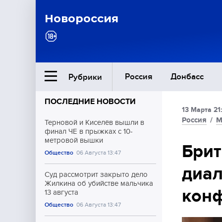
Новороссия
Россия
Донбасс
Рубрики
ПОСЛЕДНИЕ НОВОСТИ
13 Марта 21
Ближний Восток
Россия
/
М
Терновой и Киселёв вышли в
финал ЧЕ в прыжках с 10-
метровой вышки
Общество
Брит
Общество
06 Августа 13:47
диал
Культура
Суд рассмотрит закрыто дело
Жилкина об убийстве мальчика
конф
13 августа
Общество
06 Августа 13:47