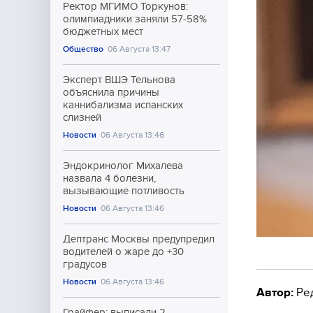
Ректор МГИМО Торкунов:
олимпиадники заняли 57-58%
бюджетных мест
Общество
06 Августа 13:47
Эксперт ВШЭ Тельнова
объяснила причины
каннибализма испанских
слизней
Новости
06 Августа 13:46
Эндокринолог Михалева
назвала 4 болезни,
вызывающие потливость
Новости
06 Августа 13:46
Дептранс Москвы предупредил
водителей о жаре до +30
градусов
Новости
06 Августа 13:46
Автор:
Ре
Грайфер: выписали 2