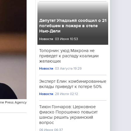
Депутат Упадхьяй сообщил о 21
погибшем в пожаре в отеле
Нью-Дели
Новости
03 Июня 10:53
Топорнин: уход Макрона не
приведет к распаду коалиции
желающих
Новости
03 Августа 19:29
Эксперт Елин: комбинированные
вклады приведут к потере 50%
Новости
28 Июля 02:12
one Press Agency
Тихон Гончаров: Церковное
фиаско Порошенко повысит
шансы решить украинский
вопрос
06 Июня 06:37