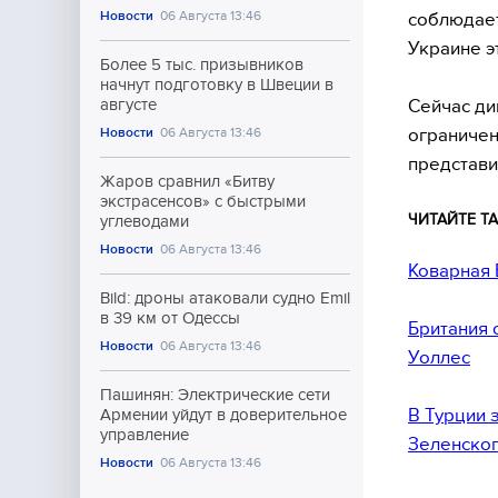
Новости
06 Августа 13:46
соблюдает
Украине э
Более 5 тыс. призывников
начнут подготовку в Швеции в
Сейчас ди
августе
ограничен
Новости
06 Августа 13:46
представи
Жаров сравнил «Битву
экстрасенсов» с быстрыми
ЧИТАЙТЕ ТА
углеводами
Новости
06 Августа 13:46
Коварная 
Bild: дроны атаковали судно Emil
в 39 км от Одессы
Британия 
Новости
06 Августа 13:46
Уоллес
Пашинян: Электрические сети
В Турции 
Армении уйдут в доверительное
управление
Зеленско
Новости
06 Августа 13:46