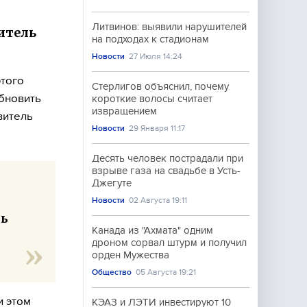
Литвинов: выявили нарушителей
итель
на подходах к стадионам
Новости
27 Июля 14:24
этого
Стерлигов объяснил, почему
бновить
короткие волосы считает
извращением
витель
Новости
29 Января 11:17
Десять человек пострадали при
взрыве газа на свадьбе в Усть-
Джегуте
Новости
02 Августа 19:11
ть
Канада из "Ахмата" одним
дроном сорвал штурм и получил
орден Мужества
Общество
05 Августа 19:21
и этом
КЭАЗ и ЛЭТИ инвестируют 10