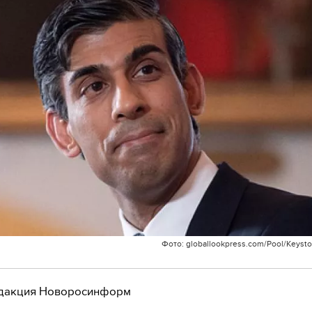
Фото: globallookpress.com/Pool/Keyst
дакция Новоросинформ