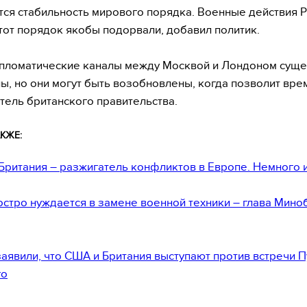
ся стабильность мирового порядка. Военные действия Р
тот порядок якобы подорвали, добавил политик.
пломатические каналы между Москвой и Лондоном суще
ы, но они могут быть возобновлены, когда позволит врем
тель британского правительства.
КЖЕ:
Британия – разжигатель конфликтов в Европе. Немного 
остро нуждается в замене военной техники – глава Мин
заявили, что США и Британия выступают против встречи П
го