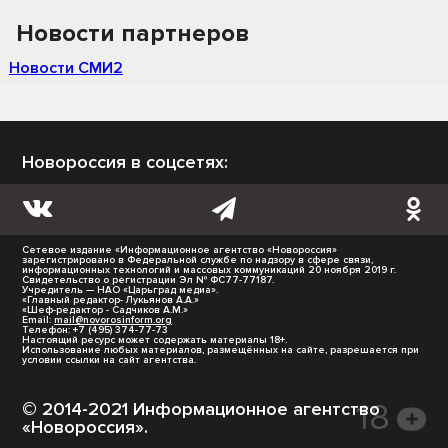
Новости партнеров
Новости СМИ2
Новороссия в соцсетях:
Сетевое издание «Информационное агентство «Новороссия»
зарегистрировано в Федеральной службе по надзору в сфере связи,
информационных технологий и массовых коммуникаций 20 ноября 2019 г.
Свидетельство о регистрации Эл № ФС77-77187.
Учредитель — НАО «Царьград медиа».
«Главный редактор- Лукьянов А.А.»
«Шеф-редактор - Садчиков А.М.»
Email:
mail@novorosinform.org
Телефон: +7 (495) 374-77-73
Настоящий ресурс может содержать материалы 18+.
Использование любых материалов, размещённых на сайте, разрешается при
условии ссылки на сайт агентства.
© 2014-2021 Информационное агентство
«Новороссия».