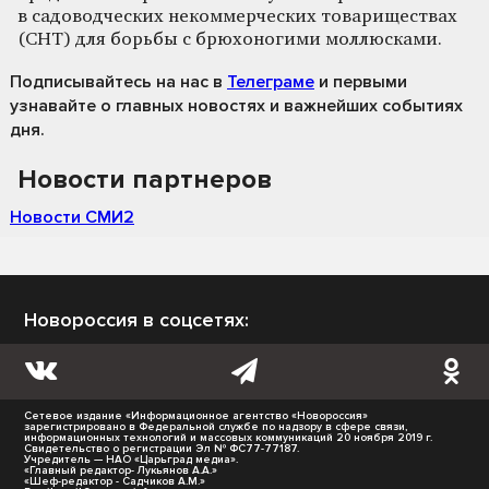
в садоводческих некоммерческих товариществах
(СНТ) для борьбы с брюхоногими моллюсками.
Подписывайтесь на нас
в
Телеграме
и первыми
узнавайте о главных новостях и важнейших событиях
дня.
Новости партнеров
Новости СМИ2
Новороссия в соцсетях:
Сетевое издание «Информационное агентство «Новороссия»
зарегистрировано в Федеральной службе по надзору в сфере связи,
информационных технологий и массовых коммуникаций 20 ноября 2019 г.
Свидетельство о регистрации Эл № ФС77-77187.
Учредитель — НАО «Царьград медиа».
«Главный редактор- Лукьянов А.А.»
«Шеф-редактор - Садчиков А.М.»