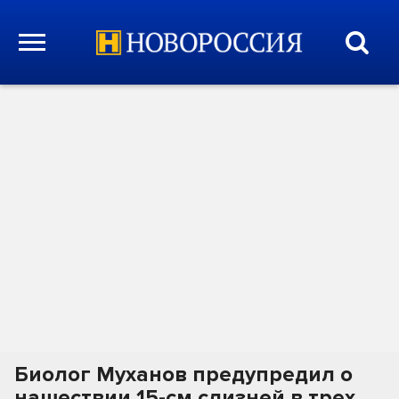
Биолог Муханов предупредил о
нашествии 15-см слизней в трех