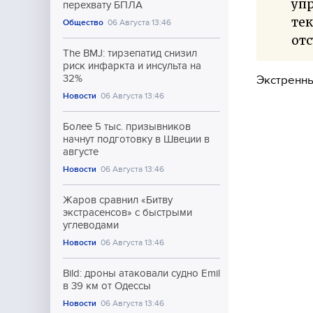
упр
перехвату БПЛА
те
Общество
06 Августа 13:46
отс
The BMJ: тирзепатид снизил
риск инфаркта и инсульта на
32%
Экстренны
Новости
06 Августа 13:46
Более 5 тыс. призывников
начнут подготовку в Швеции в
августе
Новости
06 Августа 13:46
Жаров сравнил «Битву
экстрасенсов» с быстрыми
углеводами
Новости
06 Августа 13:46
Bild: дроны атаковали судно Emil
в 39 км от Одессы
Новости
06 Августа 13:46