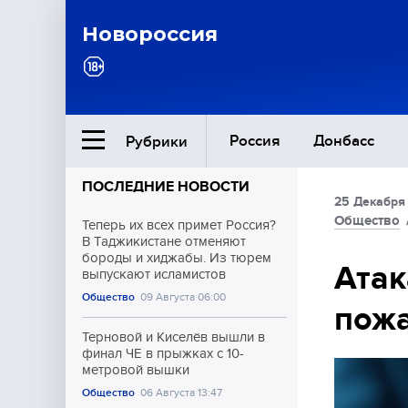
Новороссия
Россия
Донбасс
Рубрики
ПОСЛЕДНИЕ НОВОСТИ
25 Декабря 
Ближний Восток
Общество
Теперь их всех примет Россия?
В Таджикистане отменяют
бороды и хиджабы. Из тюрем
Общество
Атак
выпускают исламистов
Общество
09 Августа 06:00
пожа
Культура
Терновой и Киселёв вышли в
финал ЧЕ в прыжках с 10-
метровой вышки
Общество
06 Августа 13:47