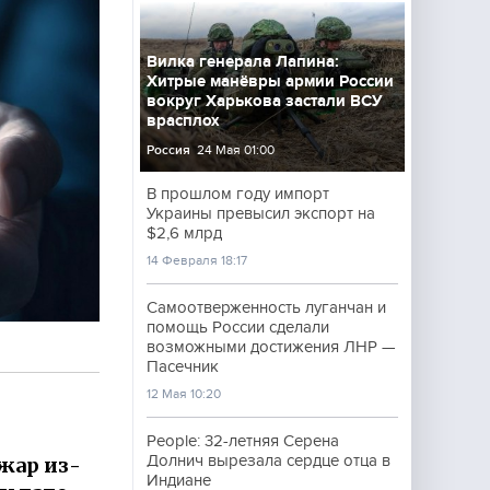
Вилка генерала Лапина:
Хитрые манёвры армии России
вокруг Харькова застали ВСУ
врасплох
Россия
24 Мая 01:00
В прошлом году импорт
Украины превысил экспорт на
$2,6 млрд
14 Февраля 18:17
Самоотверженность луганчан и
помощь России сделали
возможными достижения ЛНР —
Пасечник
12 Мая 10:20
People: 32-летняя Серена
Долнич вырезала сердце отца в
жар из-
Индиане