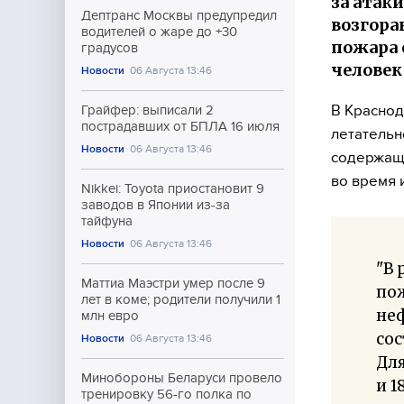
за атак
Дептранс Москвы предупредил
возгора
водителей о жаре до +30
пожара 
градусов
человек
Новости
06 Августа 13:46
В Краснод
Грайфер: выписали 2
пострадавших от БПЛА 16 июля
летательн
Новости
06 Августа 13:46
содержащ
во время 
Nikkei: Toyota приостановит 9
заводов в Японии из-за
тайфуна
Новости
06 Августа 13:46
"В 
Маттиа Маэстри умер после 9
пож
лет в коме; родители получили 1
неф
млн евро
сос
Новости
06 Августа 13:46
Для
Минобороны Беларуси провело
и 1
тренировку 56-го полка по