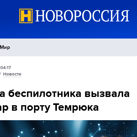
Мир
04:17
Политика
С
/
Новости
Экономика
П
а беспилотника вызвала
р в порту Темрюка
Спорт