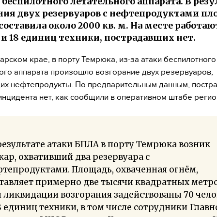
и беспилотного летательного аппарата. В резу
ния двух резервуаров с нефтепродуктами пл
составила около 2000 кв. м. На месте работаю
 и 18 единиц техники, пострадавших нет.
арском крае, в порту Темрюка, из-за атаки беспилотного
ого аппарата произошло возгорание двух резервуаров,
их нефтепродукты. По предварительным данным, постр
инцидента нет, как сообщили в оперативном штабе регио
результате атаки БПЛА в порту Темрюка возник
ар, охвативший два резервуара с
тепродуктами. Площадь, охваченная огнём,
тавляет примерно две тысячи квадратных метро
 ликвидации возгорания задействованы 70 чело
8 единиц техники, в том числе сотрудники Главн