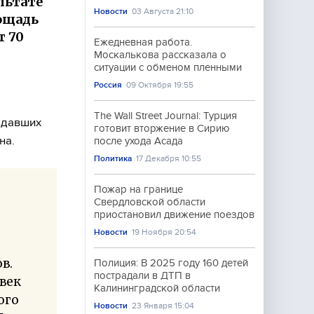
льтате
Новости
03 Августа 21:10
ощадь
т 70
Ежедневная работа.
Москалькова рассказала о
ситуации с обменом пленными
Россия
09 Октября 19:55
The Wall Street Journal: Турция
адавших
готовит вторжение в Сирию
на.
после ухода Асада
Политика
17 Декабря 10:55
Пожар на границе
Свердловской области
приостановил движение поездов
Новости
19 Ноября 20:54
в.
Полиция: В 2025 году 160 детей
пострадали в ДТП в
век
Калининградской области
ого
Новости
23 Января 15:04