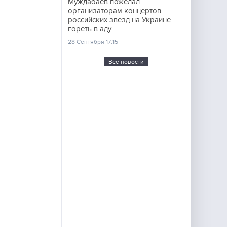
Муждабаев пожелал
организаторам концертов
российских звёзд на Украине
гореть в аду
28 Сентября 17:15
Все новости