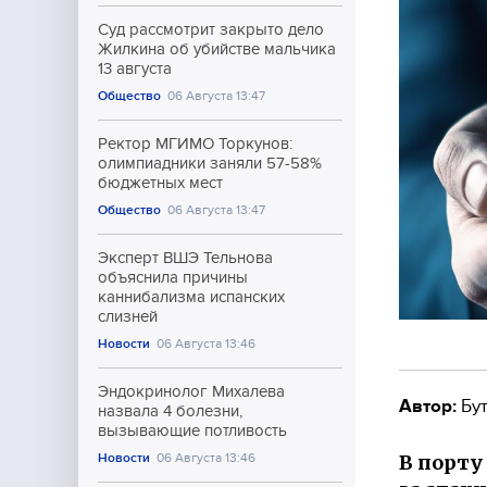
Суд рассмотрит закрыто дело
Жилкина об убийстве мальчика
13 августа
Общество
06 Августа 13:47
Ректор МГИМО Торкунов:
олимпиадники заняли 57-58%
бюджетных мест
Общество
06 Августа 13:47
Эксперт ВШЭ Тельнова
объяснила причины
каннибализма испанских
слизней
Новости
06 Августа 13:46
Эндокринолог Михалева
Автор:
Бут
назвала 4 болезни,
вызывающие потливость
В порту
Новости
06 Августа 13:46