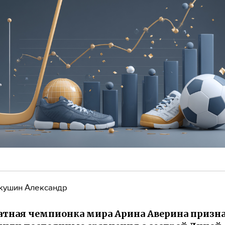
кушин Александр
тная чемпионка мира Арина Аверина призна