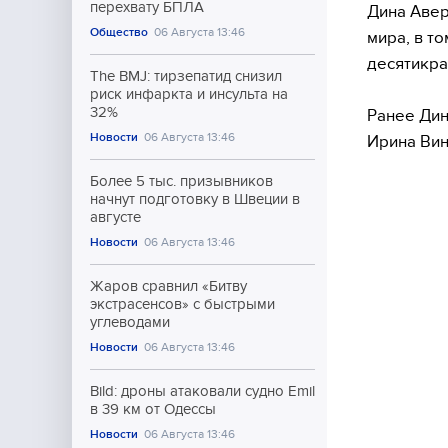
перехвату БПЛА
Дина Авер
Общество
06 Августа 13:46
мира, в т
десятикра
The BMJ: тирзепатид снизил
риск инфаркта и инсульта на
32%
Ранее Дин
Новости
06 Августа 13:46
Ирина Вин
Более 5 тыс. призывников
начнут подготовку в Швеции в
августе
Новости
06 Августа 13:46
Жаров сравнил «Битву
экстрасенсов» с быстрыми
углеводами
Новости
06 Августа 13:46
Bild: дроны атаковали судно Emil
в 39 км от Одессы
Новости
06 Августа 13:46