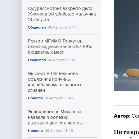
Суд рассмотрит закрыто дело
Жилкина об убийстве мальчика
13 августа
Общество
06 Августа 13:47
Ректор МГИМО Торкунов:
олимпиадники заняли 57-58%
бюджетных мест
Общество
06 Августа 13:47
Эксперт ВШЭ Тельнова
объяснила причины
каннибализма испанских
слизней
Новости
06 Августа 13:46
Эндокринолог Михалева
Автор:
Се
назвала 4 болезни,
вызывающие потливость
Пятикра
Новости
06 Августа 13:46