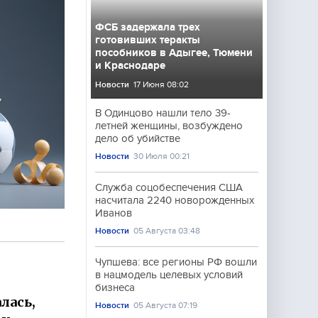
ФСБ задержала трех
готовивших теракты
пособников в Адыгее, Тюмени
и Краснодаре
Новости
17 Июня 08:02
В Одинцово нашли тело 39-
летней женщины, возбуждено
дело об убийстве
Новости
30 Июля 00:21
Служба соцобеспечения США
насчитала 2240 новорожденных
Иванов
Новости
05 Августа 03:48
Чупшева: все регионы РФ вошли
в нацмодель целевых условий
бизнеса
лась,
Новости
05 Августа 07:19