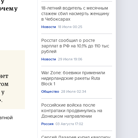
 у
почему
18-летний водитель с месячным
стажем сбил насмерть женщину
в Чебоксарах
Новости
18 Июля 00:25
Росстат сообщил о росте
зарплат в РФ на 10,1% до 110 тыс
рублей
Новости
29 Июля 19:06
War Zone: боевики применили
нет
нидерландские ракеты Ruta
том
Block 1
 у
Общество
28 Июля 02:34
.
Российские войска после
контратаки продвинулись на
Донецком направлении
атной
Россия
03 Августа 17:02
Сергей Лазарев купил квартиру