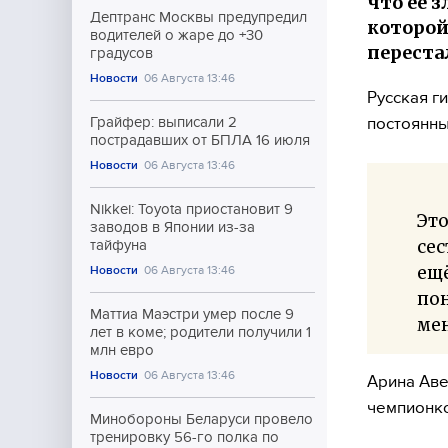
что её 
Дептранс Москвы предупредил
которой
водителей о жаре до +30
переста
градусов
Новости
06 Августа 13:46
Русская г
постоянны
Грайфер: выписали 2
пострадавших от БПЛА 16 июля
Новости
06 Августа 13:46
Nikkei: Toyota приостановит 9
Это
заводов в Японии из-за
сес
тайфуна
ещё
Новости
06 Августа 13:46
по
Маттиа Маэстри умер после 9
мен
лет в коме; родители получили 1
млн евро
Новости
06 Августа 13:46
Арина Аве
чемпионк
Минобороны Беларуси провело
тренировку 56-го полка по