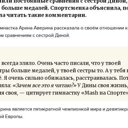
злили постоянные сравнения с сестрой Диной,
 больше медалей. Спортсменка объяснила, 
ла читать такие комментарии.
имнастка Арина Аверина рассказала о своём отношении к
м сравнениям с сестрой Диной.
 всегда злило. Очень часто писали, что у твоей
тры больше медалей, у твоей сестры то. А у тебя 
. Я очень сильно обижалась, расстраивалась. По
няла:
«Зачем все это я читаю?»
У Дины своя жизнь,
я своя, — цитирует гимнастку «Mash на Спорте»
рина является пятикратной чемпионкой мира и девятикр
ой Европы.