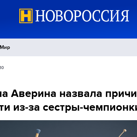
Мир
10
Политика
С
Экономика
П
а Аверина назвала причи
ти из-за сестры-чемпионк
Спорт