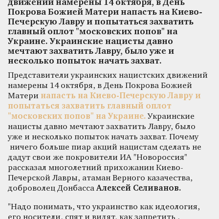
движений намерены 14 октября, в День
Покрова Божией Матери напасть на Киево-
Печерскую Лавру и попытаться захватить
главный оплот "московских попов" на
Украине. Украинские нацисты давно
мечтают захватить Лавру, было уже и
несколько попыток начать захват.
Представители украинских нацистских движений
намерены 14 октября, в День Покрова Божией
Матери
напасть на Киево-Печерскую Лавру и
попытаться захватить главный оплот
"московских попов" на Украине.
Украинские
нацисты давно мечтают захватить Лавру, было
уже и несколько попыток начать захват. Почему
ничего больше пиар акций нацистам сделать не
дадут свои же покровители ИА "Новороссия"
рассказал многолетний прихожанин Киево-
Печерской Лавры, атаман Верного казачества,
доброволец Донбасса
Алексей Селиванов.
"Надо понимать, что украинство как идеология,
его носители, спят и видят, как запретить ,