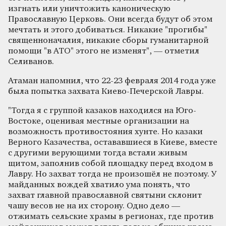
изгнать или уничтожить каноническую
Православную Церковь. Они всегда будут об этом
мечтать и этого добиваться. Никакие "прогибы"
священноначалия, никакие сборы гуманитарной
помощи "в АТО" этого не изменят", — отметил
Селиванов.
Атаман напомнил, что 22-23 февраля 2014 года уже
была попытка захвата Киево-Печерской Лавры.
"Тогда я с группой казаков находился на Юго-
Востоке, оценивая местные организации на
возможность противостояния хунте. Но казаки
Верного Казачества, остававшиеся в Киеве, вместе
с другими верующими тогда встали живым
щитом, заполнив собой площадку перед входом в
Лавру. Но захват тогда не произошёл не поэтому. У
майданных вождей хватило ума понять, что
захват главной православной святыни склонит
чашу весов не на их сторону. Одно дело —
отжимать сельские храмы в регионах, где против