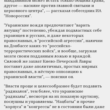
майданников может встать только община храма,
другое — насилие против главной святыни и
церковного центра", — рассказал собеседник ИА
"Новороссия".
"Украинские вожди предпочитают "варить
лягушку" постепенно, убеждая подвластных себе
украинцев и русских, и даже некоторых
православных, в "российской агрессии", наличии
на Донбассе каких-то "российско-
террористических войск", и вообще, загружая
мозги своим подданным ложью и враждой.
Силовой же захват Киево-Печерской Лавры
поставит даже аполитичных, простых мирных
православных, в жёсткую оппозицию к
украинской власти", — пояснил он.
"Власти проще и целесообразнее будет подавить
"радикалов", тем более, что украинские
"радикалы", несмотря на их показную крутизну,
послушны и управляемы. "Нацбаты" и прочие
"корпуса" и "конгрессы" не в состоянии были даже