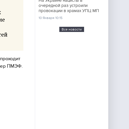
На Украине нацисты в
очередной раз устроили
провокации в храмах УПЦ МП
х
10 Января 10:15
ие
Все новости
тей
 проходит
нер ПМЭФ.