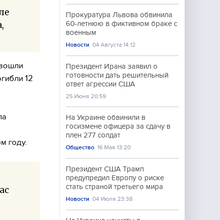
ле
Прокуратура Львова обвинила
,
60-летнюю в фиктивном браке с
военным
Новости
04 Августа 14:12
изошли
Президент Ирана заявил о
готовности дать решительный
гибли 12
ответ агрессии США
25 Июня 20:59
ла
На Украине обвинили в
госизмене офицера за сдачу в
а
плен 277 солдат
м году.
Общество
16 Мая 13:20
Президент США Трамп
предупредил Европу о риске
стать страной третьего мира
ас
Новости
04 Июля 23:38