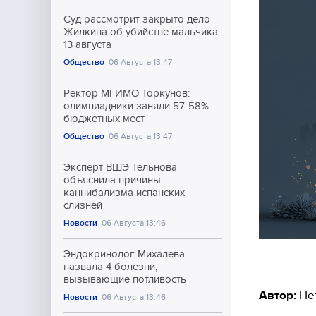
Суд рассмотрит закрыто дело
Жилкина об убийстве мальчика
13 августа
Общество
06 Августа 13:47
Ректор МГИМО Торкунов:
олимпиадники заняли 57-58%
бюджетных мест
Общество
06 Августа 13:47
Эксперт ВШЭ Тельнова
объяснила причины
каннибализма испанских
слизней
Новости
06 Августа 13:46
Эндокринолог Михалева
назвала 4 болезни,
вызывающие потливость
Автор:
Пе
Новости
06 Августа 13:46