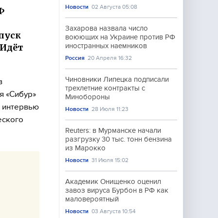
Новости
02 Августа 05:08
Ф
Захарова назвала число
пуск
воюющих на Украине против РФ
 Идёт
иностранных наемников
Россия
20 Апреля 16:32
Чиновники Липецка подписали
в
трехлетние контракты с
я «Сибур»
Минобороны
в интервью
Новости
28 Июля 11:23
еского
Reuters: в Мурманске начали
разгрузку 30 тыс. тонн бензина
из Марокко
Новости
31 Июля 15:02
Академик Онищенко оценил
завоз вируса Бурбон в РФ как
маловероятный
Новости
03 Августа 10:54