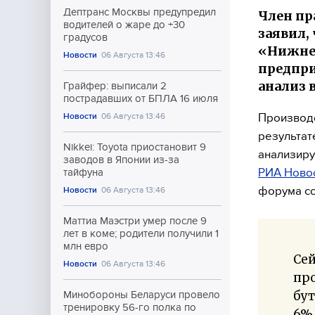
Дептранс Москвы предупредил
Член пр
водителей о жаре до +30
заявил,
градусов
«Нижнек
Новости
06 Августа 13:46
предпри
анализ 
Грайфер: выписали 2
пострадавших от БПЛА 16 июля
Производс
Новости
06 Августа 13:46
результат
Nikkei: Toyota приостановит 9
анализиру
заводов в Японии из-за
РИА Ново
тайфуна
форума со
Новости
06 Августа 13:46
Маттиа Маэстри умер после 9
лет в коме; родители получили 1
млн евро
Се
Новости
06 Августа 13:46
пр
бут
Минобороны Беларуси провело
тренировку 56-го полка по
6%