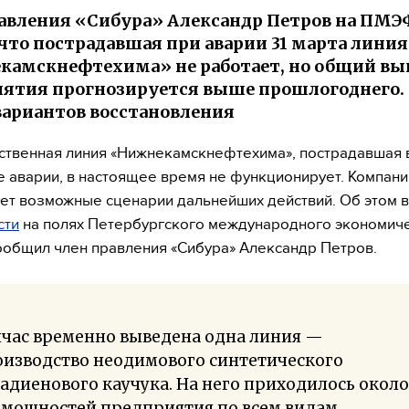
авления «Сибура» Александр Петров на ПМЭ
 что пострадавшая при аварии 31 марта линия
амскнефтехима» не работает, но общий вы
ятия прогнозируется выше прошлогоднего.
вариантов восстановления
твенная линия «Нижнекамскнефтехима», пострадавшая 
е аварии, в настоящее время не функционирует. Компани
ет возможные сценарии дальнейших действий. Об этом 
сти
на полях Петербургского международного экономич
общил член правления «Сибура» Александр Петров.
йчас временно выведена одна линия —
оизводство неодимового синтетического
адиенового каучука. На него приходилось около
 мощностей предприятия по всем видам