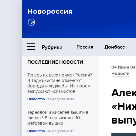
Новороссия
Россия
Донбасс
Рубрики
ПОСЛЕДНИЕ НОВОСТИ
04 Июня 04
Ближний Восток
Новости
Теперь их всех примет Россия?
В Таджикистане отменяют
бороды и хиджабы. Из тюрем
Общество
Алек
выпускают исламистов
Общество
09 Августа 06:00
«Ниж
Культура
Терновой и Киселёв вышли в
выпу
финал ЧЕ в прыжках с 10-
метровой вышки
Общество
06 Августа 13:47