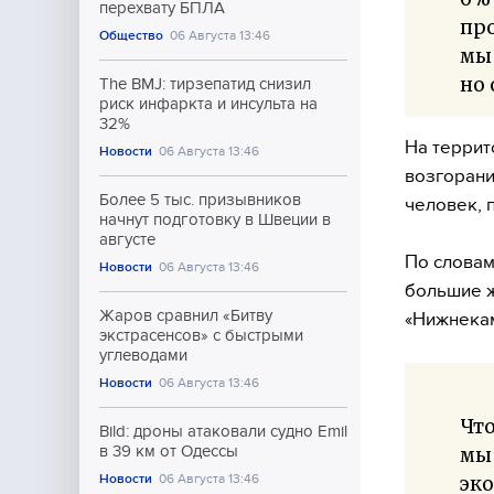
перехвату БПЛА
про
Общество
06 Августа 13:46
мы
но 
The BMJ: тирзепатид снизил
риск инфаркта и инсульта на
32%
На террит
Новости
06 Августа 13:46
возгорани
Более 5 тыс. призывников
человек, 
начнут подготовку в Швеции в
августе
По словам
Новости
06 Августа 13:46
большие ж
Жаров сравнил «Битву
«Нижнекам
экстрасенсов» с быстрыми
углеводами
Новости
06 Августа 13:46
Что
Bild: дроны атаковали судно Emil
в 39 км от Одессы
мы 
Новости
06 Августа 13:46
эк