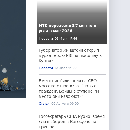
НТК перевезла 8,7 млн тонн
угля в мае 2026
Новости
08 Июня 17:46
Губернатор Хинштейн открыл
мурал Герою РФ Башкардину в
Курске
Новости
10 Июля 14:22
Вместо мобилизации на СВО
массово отправляют "новых
граждан". Бойцы в ступоре: "И
много они навоюют?"
Статьи
09 Августа 09:00
Госсекретарь США Рубио: время
для выборов в Венесуэле не
пришло