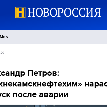
Мир
:29
Политика
С
Экономика
П
сандр Петров:
некамскнефтехим» нарас
Спорт
ск после аварии