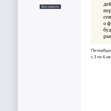
дей
Все новости
пе
сем
о ф
буд
ры
Петербург
с 3 по 6 и