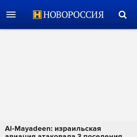
Al-Mayadeen: израильская
авиация атаковала 3 поселения