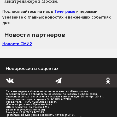
авиатренажёре в Москве.
Подписывайтесь на нас
в
Телеграме
и первыми
узнавайте о главных новостях и важнейших событиях
дня.
Новости партнеров
Новости СМИ2
Новороссия в соцсетях:
Сетевое издание «Информационное агентство «Новороссия»
зарегистрировано в Федеральной службе по надзору в сфере связи,
информационных технологий и массовых коммуникаций 20 ноября 2019 г.
Свидетельство о регистрации Эл № ФС77-77187.
Учредитель — НАО «Царьград медиа».
«Главный редактор- Лукьянов А.А.»
«Шеф-редактор - Садчиков А.М.»
Email:
mail@novorosinform.org
Телефон: +7 (495) 374-77-73
Настоящий ресурс может содержать материалы 18+.