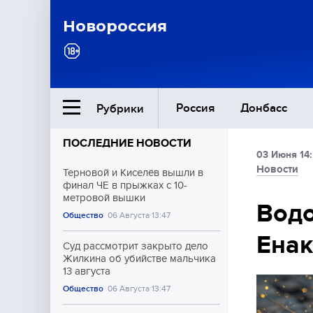
Новороссия
Россия
Донбасс
Рубрики
ПОСЛЕДНИЕ НОВОСТИ
03 Июня 14
Ближний Восток
Новости
Терновой и Киселёв вышли в
финал ЧЕ в прыжках с 10-
метровой вышки
Общество
Водо
Общество
06 Августа 13:47
Енак
Культура
Суд рассмотрит закрыто дело
Жилкина об убийстве мальчика
13 августа
Общество
06 Августа 13:47