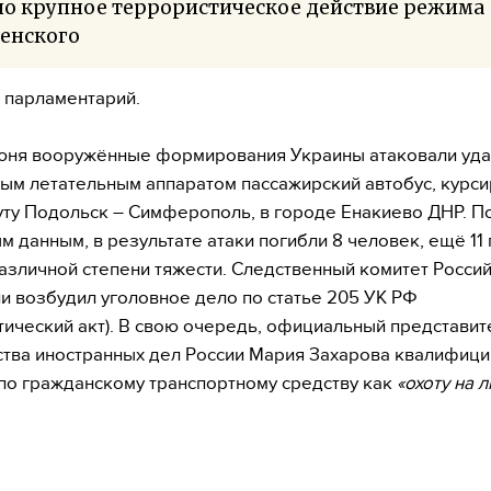
но крупное террористическое действие режима
ленского
 парламентарий.
июня вооружённые формирования Украины атаковали уд
ым летательным аппаратом пассажирский автобус, курс
ту Подольск – Симферополь, в городе Енакиево ДНР. П
м данным, в результате атаки погибли 8 человек, ещё 11
азличной степени тяжести. Следственный комитет Росси
 возбудил уголовное дело по статье 205 УК РФ
тический акт). В свою очередь, официальный представит
тва иностранных дел России Мария Захарова квалифиц
по гражданскому транспортному средству как
«охоту на 