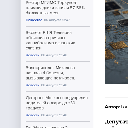
Ректор МГИМО Торкунов:
олимпиадники заняли 57-58%
бюджетных мест
Общество
06 Августа 13:47
Эксперт ВШЭ Тельнова
объяснила причины
каннибализма испанских
слизней
Новости
06 Августа 13:46
Эндокринолог Михалева
назвала 4 болезни,
вызывающие потливость
Новости
06 Августа 13:46
Дептранс Москвы предупредил
водителей о жаре до +30
Автор:
Гон
градусов
Новости
06 Августа 13:46
Депутат
Грайфер: выписали 2