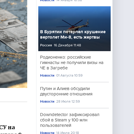
Новости
14 Января 18:08
В Бурятии потерпел крушение
вертолет Ми-8, есть жертвы
Россия
16 Декабря 11:48
Родионенко: российские
гимнасты не получили визы на
ЧЕ в Загребе
Новости
01 Августа 10:59
Путин и Алиев обсудили
двусторонние отношения
Новости
28 Июля 12:59
Downdetector зафиксировал
сбой в Steam у 100 млн
пользователей
СУ на
Новости
14 Июля 20:18