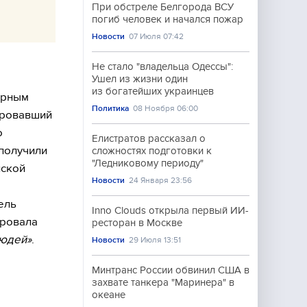
При обстреле Белгорода ВСУ
погиб человек и начался пожар
Новости
07 Июля 07:42
Не стало "владельца Одессы":
Ушел из жизни один
из богатейших украинцев
арным
Политика
08 Ноября 06:00
ировавший
о
Елистратов рассказал о
 получили
сложностях подготовки к
"Ледниковому периоду"
йской
Новости
24 Января 23:56
ель
Inno Clouds открыла первый ИИ-
ировала
ресторан в Москве
людей»
.
Новости
29 Июля 13:51
Минтранс России обвинил США в
захвате танкера "Маринера" в
океане