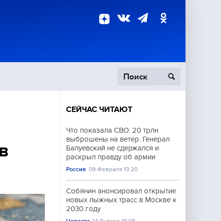
СЕЙЧАС ЧИТАЮТ
пецоперация
Что показала СВО: 20 трлн
выброшены на ветер. Генерал
роисшествия
в
Балуевский не сдержался и
раскрыл правду об армии
Россия
09 Февраля 13:20
Собянин анонсировал открытие
новых лыжных трасс в Москве к
2030 году