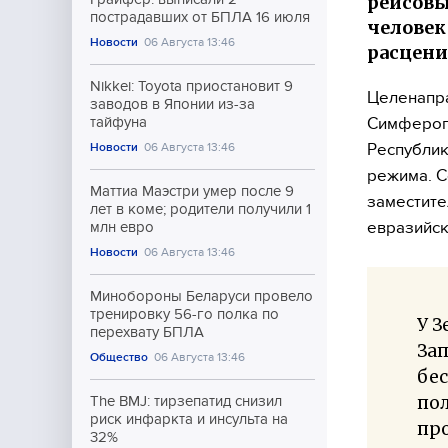
рейсовы
пострадавших от БПЛА 16 июля
человек
Новости
06 Августа 13:46
расцени
Nikkei: Toyota приостановит 9
Целенапра
заводов в Японии из-за
Симфероп
тайфуна
Республик
Новости
06 Августа 13:46
режима. С
Маттиа Маэстри умер после 9
заместите
лет в коме; родители получили 1
евразийск
млн евро
Новости
06 Августа 13:46
Минобороны Беларуси провело
тренировку 56-го полка по
У З
перехвату БПЛА
Зап
Общество
06 Августа 13:46
бес
пол
The BMJ: тирзепатид снизил
риск инфаркта и инсульта на
про
32%