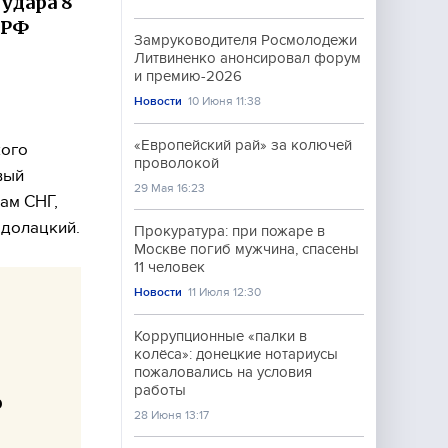
 удара 8
 РФ
Замруководителя Росмолодежи
Литвиненко анонсировал форум
и премию-2026
Новости
10 Июня 11:38
«Европейский рай» за колючей
кого
проволокой
вый
29 Мая 16:23
ам СНГ,
одолацкий.
Прокуратура: при пожаре в
Москве погиб мужчина, спасены
11 человек
Новости
11 Июля 12:30
Коррупционные «палки в
колёса»: донецкие нотариусы
пожаловались на условия
работы
о
28 Июня 13:17