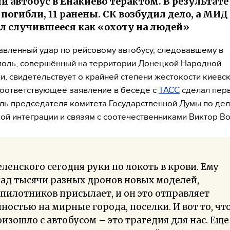
й автобус в Енакиево терактом. В результате
 погибли, 11 ранены. СК возбудил дело, а МИД
л случившееся как «охоту на людей»
вленный удар по рейсовому автобусу, следовавшему в
оль, совершённый на территории Донецкой Народной
и, свидетельствует о крайней степени жестокости киевс
оответствующее заявление в беседе с
ТАСС
сделал пер
ль председателя комитета Государственной Думы по дел
ой интеграции и связям с соотечественниками Виктор В
еленского сегодня руки по локоть в крови. Ему
ад тысячи разных дронов новых моделей,
пилотников присылает, и он это отправляет
ностью на мирные города, поселки. И вот то, чт
изошло с автобусом – это трагедия для нас. Еще