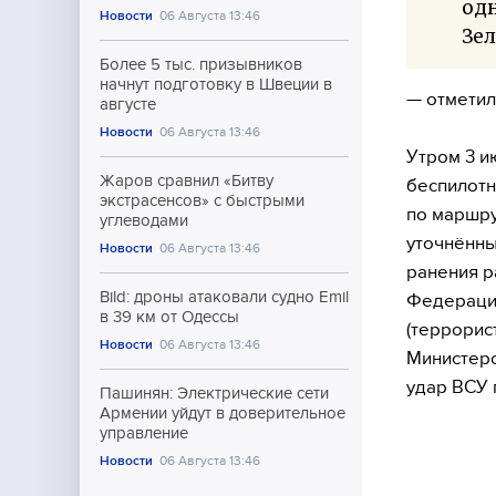
од
Новости
06 Августа 13:46
Зе
Более 5 тыс. призывников
начнут подготовку в Швеции в
— отметил
августе
Новости
06 Августа 13:46
Утром 3 
Жаров сравнил «Битву
беспилотн
экстрасенсов» с быстрыми
по маршру
углеводами
уточнённы
Новости
06 Августа 13:46
ранения р
Bild: дроны атаковали судно Emil
Федерации
в 39 км от Одессы
(террорис
Новости
06 Августа 13:46
Министерс
удар ВСУ 
Пашинян: Электрические сети
Армении уйдут в доверительное
управление
Новости
06 Августа 13:46