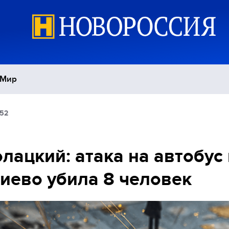
Мир
:52
Политика
С
Экономика
П
лацкий: атака на автобус 
иево убила 8 человек
Спорт