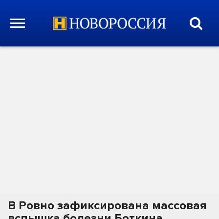
В Ровно зафиксирована массовая
вспышка болезни Боткина