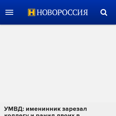
УМВД: именинник зарезал
коллегу и ранил двоих в