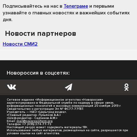
Подписывайтесь на нас
в
Телеграме
и первыми
узнавайте о главных новостях и важнейших событиях
дня.
Новости партнеров
Новости СМИ2
Новороссия в соцсетях:
Сетевое издание «Информационное агентство «Новороссия»
зарегистрировано в Федеральной службе по надзору в сфере связи,
информационных технологий и массовых коммуникаций 20 ноября 2019 г.
Свидетельство о регистрации Эл № ФС77-77187.
Учредитель — НАО «Царьград медиа».
«Главный редактор- Лукьянов А.А.»
«Шеф-редактор - Садчиков А.М.»
Email:
mail@novorosinform.org
Телефон: +7 (495) 374-77-73
Настоящий ресурс может содержать материалы 18+.
Использование любых материалов, размещённых на сайте, разрешается при
условии ссылки на сайт агентства.