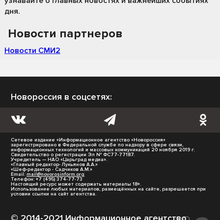
узнавайте о главных новостях и важнейших событиях
дня.
Новости партнеров
Новости СМИ2
Новороссия в соцсетях:
Сетевое издание «Информационное агентство «Новороссия»
зарегистрировано в Федеральной службе по надзору в сфере связи,
информационных технологий и массовых коммуникаций 20 ноября 2019 г.
Свидетельство о регистрации Эл № ФС77-77187.
Учредитель — НАО «Царьград медиа».
«Главный редактор- Лукьянов А.А.»
«Шеф-редактор - Садчиков А.М.»
Email:
mail@novorosinform.org
Телефон: +7 (495) 374-77-73
Настоящий ресурс может содержать материалы 18+.
Использование любых материалов, размещённых на сайте, разрешается при
условии ссылки на сайт агентства.
© 2014-2021 Информационное агентство