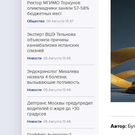
Ректор МГИМО Торкунов:
олимпиадники заняли 57-58%
бюджетных мест
Общество
06 Августа 13:47
Эксперт ВШЭ Тельнова
объяснила причины
каннибализма испанских
слизней
Новости
06 Августа 13:46
Эндокринолог Михалева
назвала 4 болезни,
вызывающие потливость
Новости
06 Августа 13:46
Дептранс Москвы предупредил
водителей о жаре до +30
градусов
Новости
06 Августа 13:46
Автор:
Бут
Грайфер: выписали 2