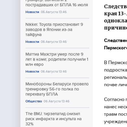
пострадавших от БПЛА 16 июля
Следств
Новости
06 Августа 13:46
края 13
однокла
Nikkei: Toyota приостановит 9
причино
заводов в Японии из-за
тайфуна
Следствен
Новости
06 Августа 13:46
Пермског
Маттиа Маэстри умер после 9
лет в коме; родители получили 1
В Пермско
млн евро
подростка
Новости
06 Августа 13:46
региональ
Минобороны Беларуси провело
почве лич
тренировку 56-го полка по
перехвату БПЛА
Согласно 
Общество
06 Августа 13:46
нанес нес
травм пос
The BMJ: тирзепатид снизил
риск инфаркта и инсульта на
учреждени
32%