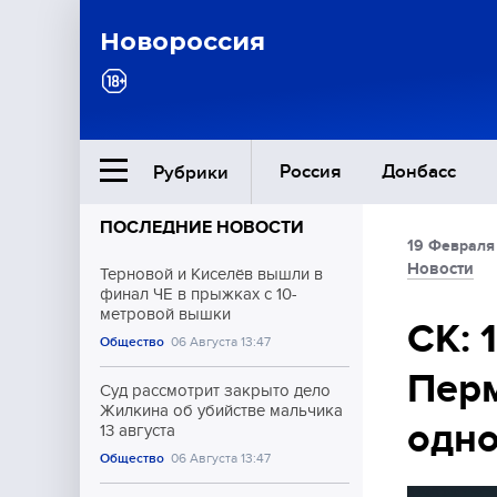
Новороссия
Россия
Донбасс
Рубрики
ПОСЛЕДНИЕ НОВОСТИ
19 Февраля
Ближний Восток
Новости
Терновой и Киселёв вышли в
финал ЧЕ в прыжках с 10-
метровой вышки
Общество
СК: 
Общество
06 Августа 13:47
Перм
Культура
Суд рассмотрит закрыто дело
Жилкина об убийстве мальчика
одно
13 августа
Общество
06 Августа 13:47