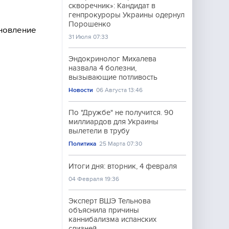
скворечник»: Кандидат в
генпрокуроры Украины одернул
Порошенко
ановление
31 Июля 07:33
Эндокринолог Михалева
назвала 4 болезни,
вызывающие потливость
Новости
06 Августа 13:46
По "Дружбе" не получится. 90
миллиардов для Украины
вылетели в трубу
Политика
25 Марта 07:30
Итоги дня: вторник, 4 февраля
04 Февраля 19:36
Эксперт ВШЭ Тельнова
объяснила причины
каннибализма испанских
слизней