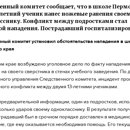
енный комитет сообщает, что в школе Перм
-летний ученик нанес ножевые ранения свое
сснику. Конфликт между подростками стал
й нападения. Пострадавший госпитализиров
ный комитет установил обстоятельства нападения в ш
о края
м крае возбуждено уголовное дело по факту нападения
 на своего сверстника в стенах учебного заведения. По
ного управления Следственного комитета, инцидент пр
ного конфликта между двумя 13-летними учениками.
предварительной информации, один из подростков, испо
колько ударов своему однокласснику. В результате полу
традавший был в срочном порядке доставлен в медицин
е, где ему оказывается необходимая помощь. Его теку