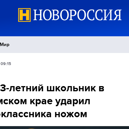
Мир
 09:15
Политика
С
Экономика
П
13-летний школьник в
ском крае ударил
Спорт
классника ножом