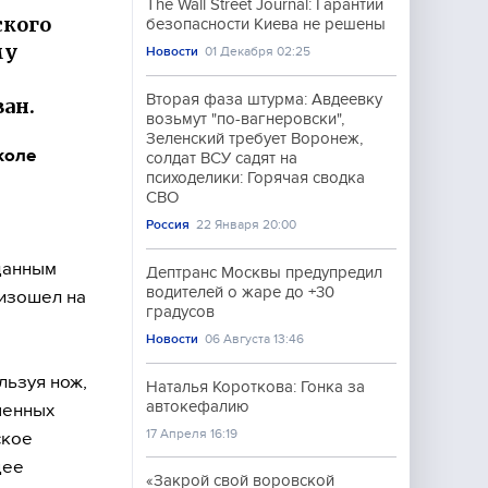
The Wall Street Journal: Гарантии
ского
безопасности Киева не решены
му
Новости
01 Декабря 02:25
Вторая фаза штурма: Авдеевку
ан.
возьмут "по-вагнеровски",
Зеленский требует Воронеж,
коле
солдат ВСУ садят на
психоделики: Горячая сводка
СВО
Россия
22 Января 20:00
 данным
Дептранс Москвы предупредил
водителей о жаре до +30
оизошел на
градусов
Новости
06 Августа 13:46
льзуя нож,
Наталья Короткова: Гонка за
автокефалию
ченных
17 Апреля 16:19
ское
щее
«Закрой свой воровской