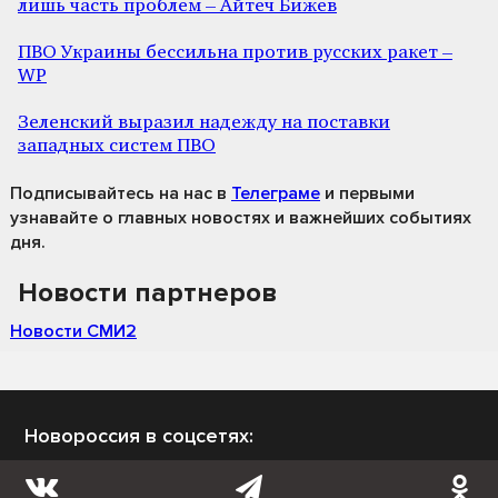
лишь часть проблем – Айтеч Бижев
ПВО Украины бессильна против русских ракет –
WP
Зеленский выразил надежду на поставки
западных систем ПВО
Подписывайтесь на нас
в
Телеграме
и первыми
узнавайте о главных новостях и важнейших событиях
дня.
Новости партнеров
Новости СМИ2
Новороссия в соцсетях: