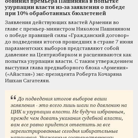
обвинил премьера Пашиняна в попытке
узурпации власти из-за заявления о победе
при 10% обработанных бюллетеней
Заявления действующих властей Армении во
главе с премьер-министром Николом Пашиняном
о победе правящей силы «Гражданский договор»
до подведения итогов прошедших в стране 7 июня
парламентских выборов представляют собой
давление на Центризбирком и расцениваются как
попытка узурпации власти. С таким утверждением
выступил глава предвыборного блока «Армения»
(«Айастан») экс-президента Роберта Кочаряна
Ишхан Сагателян.
До подведения итогов выборов ваши
заявления - это всего лишь шаги по давлению на
ЦИК и узурпации власти. Не будучи избранным,
прежде чем давать указания судебной власти,
вам все равно придется ответить за все
зарегистрированные сегодня избирательные
нарушения. Уважаемые соотечественники,