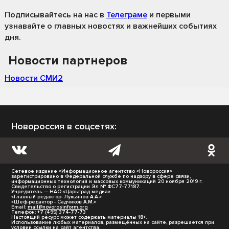
Подписывайтесь на нас
в
Телеграме
и первыми
узнавайте о главных новостях и важнейших событиях
дня.
Новости партнеров
Новости СМИ2
Новороссия в соцсетях:
Сетевое издание «Информационное агентство «Новороссия»
зарегистрировано в Федеральной службе по надзору в сфере связи,
информационных технологий и массовых коммуникаций 20 ноября 2019 г.
Свидетельство о регистрации Эл № ФС77-77187.
Учредитель — НАО «Царьград медиа».
«Главный редактор- Лукьянов А.А.»
«Шеф-редактор - Садчиков А.М.»
Email:
mail@novorosinform.org
Телефон: +7 (495) 374-77-73
Настоящий ресурс может содержать материалы 18+.
Использование любых материалов, размещённых на сайте, разрешается при
условии ссылки на сайт агентства.