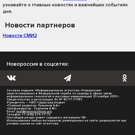
узнавайте о главных новостях и важнейших событиях
дня.
Новости партнеров
Новости СМИ2
Новороссия в соцсетях:
Сетевое издание «Информационное агентство «Новороссия»
зарегистрировано в Федеральной службе по надзору в сфере связи,
информационных технологий и массовых коммуникаций 20 ноября 2019 г.
Свидетельство о регистрации Эл № ФС77-77187.
Учредитель — НАО «Царьград медиа».
«Главный редактор- Лукьянов А.А.»
«Шеф-редактор - Садчиков А.М.»
Email:
mail@novorosinform.org
Телефон: +7 (495) 374-77-73
Настоящий ресурс может содержать материалы 18+.
Использование любых материалов, размещённых на сайте, разрешается при
условии ссылки на сайт агентства.