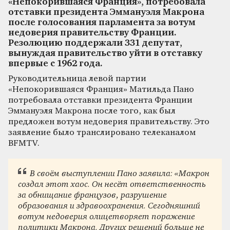
«Непокорившаяся Франция», потребовала
отставки президента Эммануэля Макрона
после голосования парламента за вотум
недоверия правительству Франции.
Резолюцию поддержали 331 депутат,
вынуждая правительство уйти в отставку
впервые с 1962 года.
Руководительница левой партии
«Непокорившаяся Франция» Матильда Пано
потребовала отставки президента Франции
Эммануэля Макрона после того, как был
предложен вотум недоверия правительству. Это
заявление было транслировано телеканалом
BFMTV.
В своём выступлении Пано заявила: «Макрон
создал этот хаос. Он несёт ответственность
за обнищание французов, разрушение
образования и здравоохранения. Сегодняшний
вотум недоверия олицетворяет поражение
политики Макрона. Других решений больше не