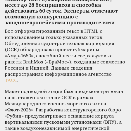
несет до 28 боеприпасов и способна
действовать 60 суток. Эксперты отмечают
возможную конкуренцию с
западноевропейскими производителями
Вот отформатированный текст в HTML с
использованием только указанных тегов:
Объединённая судостроительная корпорация
(ОСК) обнародовала проект субмарины
«Амур-1650», способной нести сверхзвуковые
ракеты BrahMos («БраМос»), созданные совместно
Россией и Индией. Данные сведения
распространило информационное агентство
ТАСС
.
Макет подводной лодки был продемонстрирован
на выставочном стенде ОСК в рамках
Международного военно-морского салона
«Флот-2026». Разработка конструкторского бюро
«Рубин» предусматривает оснащение корпуса
вертикальными пусковыми установками (ВПУ), а
также воздухонезависимой энергетической