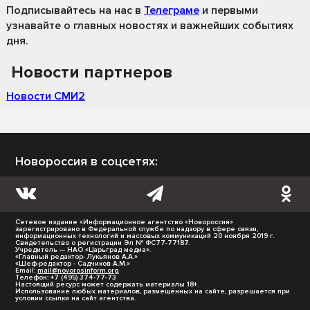
Подписывайтесь на нас
в
Телеграме
и первыми
узнавайте о главных новостях и важнейших событиях
дня.
Новости партнеров
Новости СМИ2
Новороссия в соцсетях:
Сетевое издание «Информационное агентство «Новороссия»
зарегистрировано в Федеральной службе по надзору в сфере связи,
информационных технологий и массовых коммуникаций 20 ноября 2019 г.
Свидетельство о регистрации Эл № ФС77-77187.
Учредитель — НАО «Царьград медиа».
«Главный редактор- Лукьянов А.А.»
«Шеф-редактор - Садчиков А.М.»
Email:
mail@novorosinform.org
Телефон: +7 (495) 374-77-73
Настоящий ресурс может содержать материалы 18+.
Использование любых материалов, размещённых на сайте, разрешается при
условии ссылки на сайт агентства.