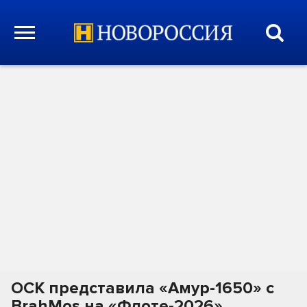
ОСК представила «Амур-1650» с
BrahMos на «Флоте-2026»