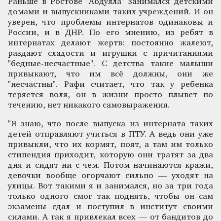
Раньше в Ростове "Абдулла" занимался детскими
домами и выпускниками таких учреждений. И он
уверен, что проблемы интернатов одинаковы и
России, и в ДНР. По его мнению, из ребят в
интернатах делают жертв: постоянно жалеют,
раздают сладости и игрушки с причитаниями
"бедные-несчастные". С детства такие малыши
привыкают, что им всё должны, они же
"несчастны". Рафи считает, что так у ребенка
теряется воля, он в жизни просто плывет по
течению, нет никакого самовыражения.
"Я знаю, что после выпуска из интерната таких
детей отправляют учиться в ПТУ. А ведь они уже
привыкли, что их кормят, поят, а там им только
стипендия приходит, которую они тратят за два
дня и сидят ни с чем. Потом начинаются кражи,
девочки вообще огорчают сильно — уходят на
улицы. Вот такими я и занимался, но за три года
только одного смог так поднять, чтобы он сам
экзамены сдал и поступил в институт своими
силами. А так я привлекал всех — от бандитов до