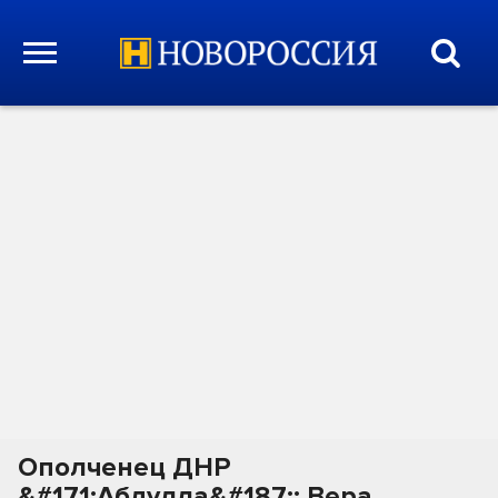
Ополченец ДНР
&#171;Абдулла&#187;: Вера