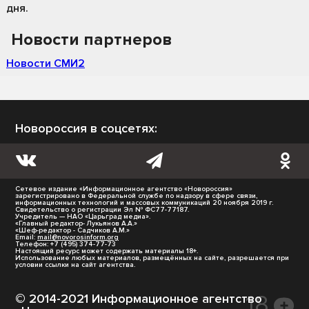
дня.
Новости партнеров
Новости СМИ2
Новороссия в соцсетях:
Сетевое издание «Информационное агентство «Новороссия»
зарегистрировано в Федеральной службе по надзору в сфере связи,
информационных технологий и массовых коммуникаций 20 ноября 2019 г.
Свидетельство о регистрации Эл № ФС77-77187.
Учредитель — НАО «Царьград медиа».
«Главный редактор- Лукьянов А.А.»
«Шеф-редактор - Садчиков А.М.»
Email:
mail@novorosinform.org
Телефон: +7 (495) 374-77-73
Настоящий ресурс может содержать материалы 18+.
Использование любых материалов, размещённых на сайте, разрешается при
условии ссылки на сайт агентства.
© 2014-2021 Информационное агентство