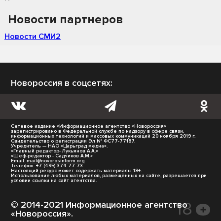
Новости партнеров
Новости СМИ2
Новороссия в соцсетях:
Сетевое издание «Информационное агентство «Новороссия»
зарегистрировано в Федеральной службе по надзору в сфере связи,
информационных технологий и массовых коммуникаций 20 ноября 2019 г.
Свидетельство о регистрации Эл № ФС77-77187.
Учредитель — НАО «Царьград медиа».
«Главный редактор- Лукьянов А.А.»
«Шеф-редактор - Садчиков А.М.»
Email:
mail@novorosinform.org
Телефон: +7 (495) 374-77-73
Настоящий ресурс может содержать материалы 18+.
Использование любых материалов, размещённых на сайте, разрешается при
условии ссылки на сайт агентства.
© 2014-2021 Информационное агентство
«Новороссия».