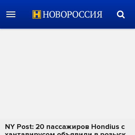
NY Post: 20 пассажиров Hondius с
хантавирусом объявили в розыск