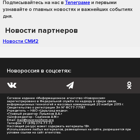
Подписывайтесь на нас
в
Телеграме
и первыми
узнавайте о главных новостях и важнейших событиях
дня.
Новости партнеров
Новости СМИ2
Новороссия в соцсетях:
Сетевое издание «Информационное агентство «Новороссия»
зарегистрировано в Федеральной службе по надзору в сфере связи,
информационных технологий и массовых коммуникаций 20 ноября 2019 г.
Свидетельство о регистрации Эл № ФС77-77187.
Учредитель — НАО «Царьград медиа».
«Главный редактор- Лукьянов А.А.»
«Шеф-редактор - Садчиков А.М.»
Email:
mail@novorosinform.org
Телефон: +7 (495) 374-77-73
Настоящий ресурс может содержать материалы 18+.
Использование любых материалов, размещённых на сайте, разрешается при
условии ссылки на сайт агентства.