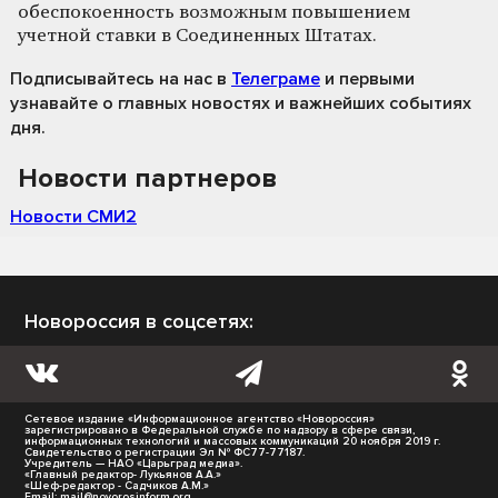
обеспокоенность возможным повышением
учетной ставки в Соединенных Штатах.
Подписывайтесь на нас
в
Телеграме
и первыми
узнавайте о главных новостях и важнейших событиях
дня.
Новости партнеров
Новости СМИ2
Новороссия в соцсетях:
Сетевое издание «Информационное агентство «Новороссия»
зарегистрировано в Федеральной службе по надзору в сфере связи,
информационных технологий и массовых коммуникаций 20 ноября 2019 г.
Свидетельство о регистрации Эл № ФС77-77187.
Учредитель — НАО «Царьград медиа».
«Главный редактор- Лукьянов А.А.»
«Шеф-редактор - Садчиков А.М.»
Email:
mail@novorosinform.org