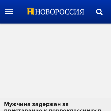
Мужчина задержан за
приставание к первокласснику в