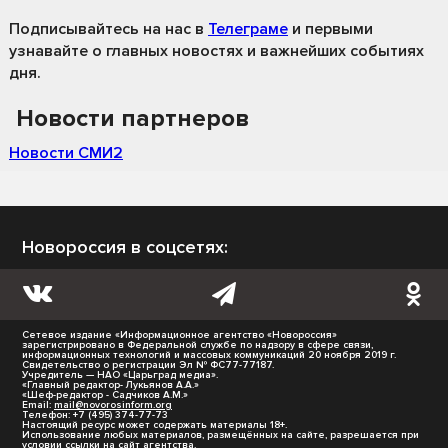
Подписывайтесь на нас
в
Телеграме
и первыми
узнавайте о главных новостях и важнейших событиях
дня.
Новости партнеров
Новости СМИ2
Новороссия в соцсетях:
Сетевое издание «Информационное агентство «Новороссия»
зарегистрировано в Федеральной службе по надзору в сфере связи,
информационных технологий и массовых коммуникаций 20 ноября 2019 г.
Свидетельство о регистрации Эл № ФС77-77187.
Учредитель — НАО «Царьград медиа».
«Главный редактор- Лукьянов А.А.»
«Шеф-редактор - Садчиков А.М.»
Email:
mail@novorosinform.org
Телефон: +7 (495) 374-77-73
Настоящий ресурс может содержать материалы 18+.
Использование любых материалов, размещённых на сайте, разрешается при
условии ссылки на сайт агентства.