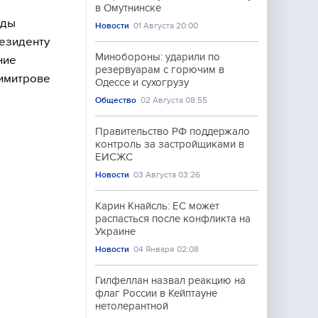
в Омутнинске
ады
Новости
01 Августа 20:00
резиденту
Минобороны: ударили по
ние
резервуарам с горючим в
имитрове
Одессе и сухогрузу
Общество
02 Августа 08:55
Правительство РФ поддержало
контроль за застройщиками в
ЕИСЖС
Новости
03 Августа 03:26
Карин Кнайсль: ЕС может
распасться после конфликта на
Украине
Новости
04 Января 02:08
Гилфеллан назвал реакцию на
флаг России в Кейптауне
нетолерантной