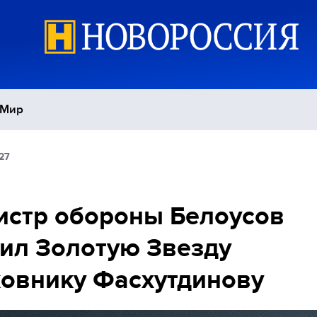
Мир
27
Политика
С
Экономика
П
стр обороны Белоусов
ил Золотую Звезду
Спорт
овнику Фасхутдинову