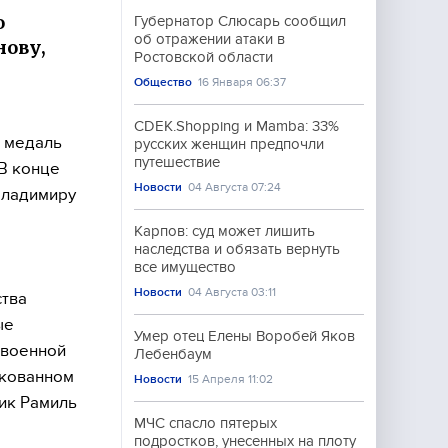
ю
Губернатор Слюсарь сообщил
об отражении атаки в
нову,
Ростовской области
Общество
16 Января 06:37
CDEK.Shopping и Mamba: 33%
 медаль
русских женщин предпочли
путешествие
 В конце
Новости
04 Августа 07:24
Владимиру
Карпов: суд может лишить
наследства и обязать вернуть
все имущество
Новости
04 Августа 03:11
ства
ые
Умер отец Елены Воробей Яков
 военной
Лебенбаум
икованном
Новости
15 Апреля 11:02
ик Рамиль
МЧС спасло пятерых
подростков, унесенных на плоту