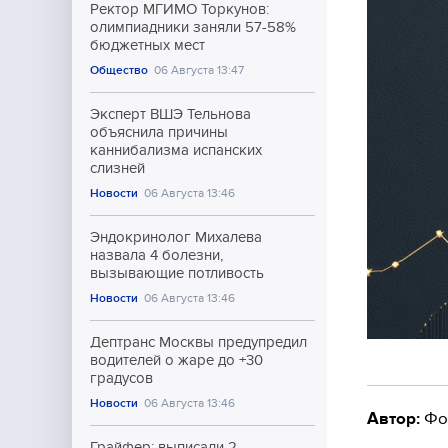
Ректор МГИМО Торкунов:
олимпиадники заняли 57-58%
бюджетных мест
Общество
06 Августа 13:47
Эксперт ВШЭ Тельнова
объяснила причины
каннибализма испанских
слизней
Новости
06 Августа 13:46
Эндокринолог Михалева
назвала 4 болезни,
вызывающие потливость
Новости
06 Августа 13:46
Дептранс Москвы предупредил
водителей о жаре до +30
градусов
Новости
06 Августа 13:46
Автор:
Фо
Грайфер: выписали 2