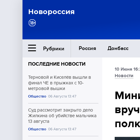
Новороссия
Россия
Донбасс
Рубрики
ПОСЛЕДНИЕ НОВОСТИ
10 Июня 16:
Ближний Восток
Новости
Терновой и Киселёв вышли в
финал ЧЕ в прыжках с 10-
метровой вышки
Общество
Мини
Общество
06 Августа 13:47
вруч
Культура
Суд рассмотрит закрыто дело
Жилкина об убийстве мальчика
полк
13 августа
Общество
06 Августа 13:47