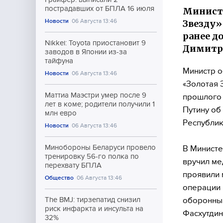
пострадавших от БПЛА 16 июля
Министр
Новости
06 Августа 13:46
Звезду»
ранее д
Nikkei: Toyota приостановит 9
Димитро
заводов в Японии из-за
тайфуна
Министр о
Новости
06 Августа 13:46
«Золотая 
Маттиа Маэстри умер после 9
прошлого 
лет в коме; родители получили 1
Путину об
млн евро
Республик
Новости
06 Августа 13:46
Минобороны Беларуси провело
В Министе
тренировку 56-го полка по
вручил ме
перехвату БПЛА
проявили 
Общество
06 Августа 13:46
операции 
оборонным
The BMJ: тирзепатид снизил
риск инфаркта и инсульта на
Фасхутдин
32%