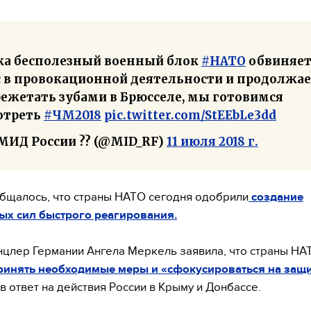
ка бесполезный военный блок
#НАТО
обвиняе
с в провокационной деятельности и продолжа
режетать зубами в Брюсселе, мы готовимся
отреть
#ЧМ2018
pic.twitter.com/StEEbLe3dd
МИД России ?? (@MID_RF)
11 июля 2018 г.
бщалось, что страны НАТО сегодня одобрили
создание
ых сил быстрого реагирования.
нцлер Германии Ангела Меркель заявила, что страны НА
ринять необходимые меры и «сфокусироваться на защ
в ответ на действия России в Крыму и Донбассе.