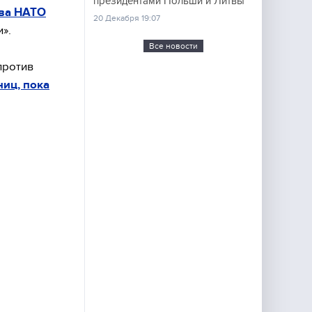
президентами Польши и Литвы
тва НАТО
20 Декабря 19:07
».
Все новости
против
ниц, пока