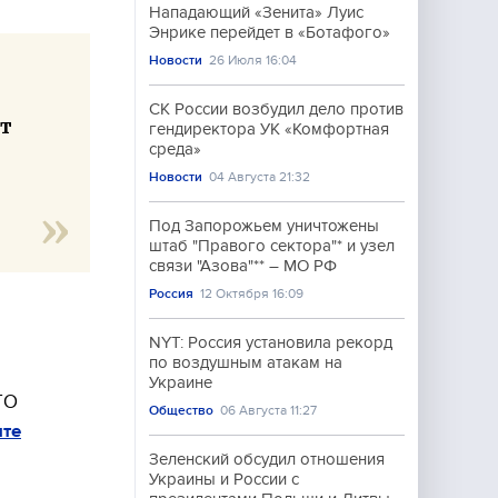
Нападающий «Зенита» Луис
Энрике перейдет в «Ботафого»
Новости
26 Июля 16:04
т
СК России возбудил дело против
ет
гендиректора УК «Комфортная
среда»
Новости
04 Августа 21:32
Под Запорожьем уничтожены
штаб "Правого сектора"* и узел
связи "Азова"** – МО РФ
Россия
12 Октября 16:09
NYT: Россия установила рекорд
по воздушным атакам на
Украине
ТО
Общество
06 Августа 11:27
ите
Зеленский обсудил отношения
Украины и России с