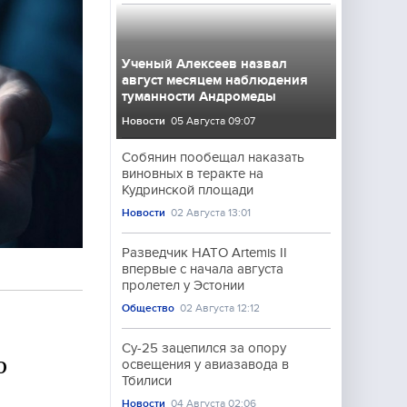
Ученый Алексеев назвал
август месяцем наблюдения
туманности Андромеды
Новости
05 Августа 09:07
Собянин пообещал наказать
виновных в теракте на
Кудринской площади
Новости
02 Августа 13:01
Разведчик НАТО Artemis II
впервые с начала августа
пролетел у Эстонии
Общество
02 Августа 12:12
Су-25 зацепился за опору
О
освещения у авиазавода в
Тбилиси
Новости
04 Августа 02:06