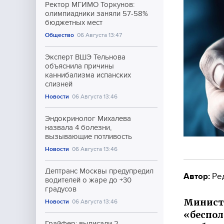
Ректор МГИМО Торкунов:
олимпиадники заняли 57-58%
бюджетных мест
Общество
06 Августа 13:47
Эксперт ВШЭ Тельнова
объяснила причины
каннибализма испанских
слизней
Новости
06 Августа 13:46
Эндокринолог Михалева
назвала 4 болезни,
вызывающие потливость
Новости
06 Августа 13:46
Дептранс Москвы предупредил
Автор:
Ре
водителей о жаре до +30
градусов
Министе
Новости
06 Августа 13:46
«беспо
Грайфер: выписали 2