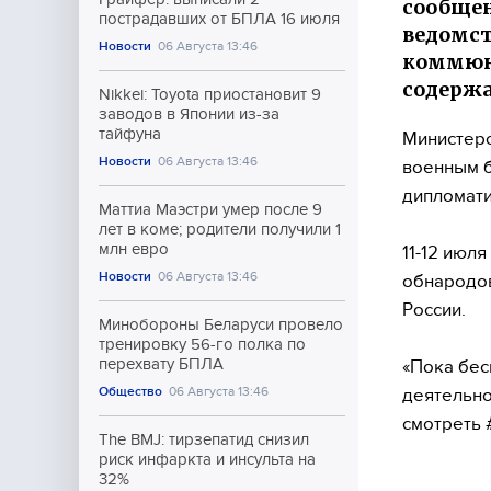
сообщен
пострадавших от БПЛА 16 июля
ведомст
Новости
06 Августа 13:46
коммюни
содержа
Nikkei: Toyota приостановит 9
заводов в Японии из-за
тайфуна
Министерс
Новости
06 Августа 13:46
военным б
дипломати
Маттиа Маэстри умер после 9
лет в коме; родители получили 1
млн евро
11-12 июл
Новости
06 Августа 13:46
обнародов
России.
Минобороны Беларуси провело
тренировку 56-го полка по
перехвату БПЛА
«Пока бес
Общество
06 Августа 13:46
деятельно
смотреть 
The BMJ: тирзепатид снизил
риск инфаркта и инсульта на
32%