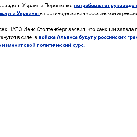
президент Украины Порошенко
потребовал от руководс
аслуги Украины
в противодействии «российской агрессии
сек НАТО Йенс Столтенберг заявил, что санкции запада 
анутся в силе, а
войска Альянса будут у российских гра
 изменит свой политический курс.