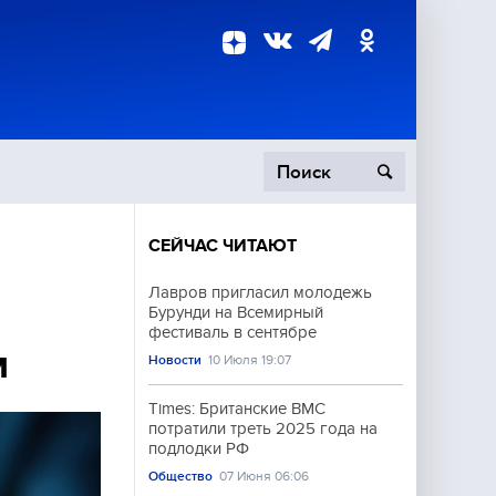
СЕЙЧАС ЧИТАЮТ
пецоперация
Лавров пригласил молодежь
Бурунди на Всемирный
роисшествия
фестиваль в сентябре
м
Новости
10 Июля 19:07
Times: Британские ВМС
потратили треть 2025 года на
подлодки РФ
Общество
07 Июня 06:06