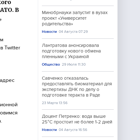
кого
АТО. В
Минобрнауки запустит в вузах
,
проект «Университет
родительства»
Новости
04 Августа 07:29
ым
Лантратова анонсировала
 Twitter
подготовку нового обмена
пленными с Украиной
Общество
29 Июля 11:30
Савченко отказалась
 адрес
предоставлять биоматериал для
экспертизы ДНК по делу о
подготовке теракта в Раде
23 Марта 13:56
ционной
товимся
Доцент Петренко: вода выше
.
25°C простоит не более 1-2 дней
Новости
04 Августа 16:56