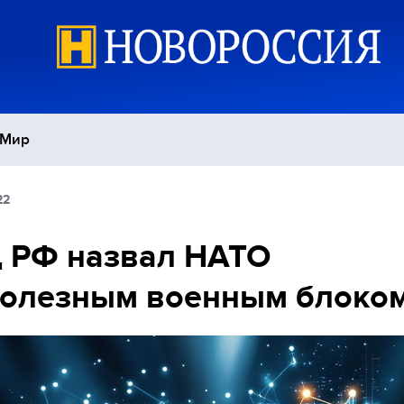
Мир
22
Политика
С
 РФ назвал НАТО
Экономика
П
полезным военным блоко
Спорт