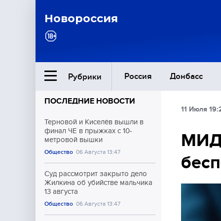
Новороссия
Россия
Донбасс
Рубрики
ПОСЛЕДНИЕ НОВОСТИ
11 Июля 19:
Ближний Восток
Терновой и Киселёв вышли в
финал ЧЕ в прыжках с 10-
МИД
метровой вышки
Общество
Общество
06 Августа 13:47
бес
Культура
Суд рассмотрит закрыто дело
Жилкина об убийстве мальчика
13 августа
Общество
06 Августа 13:47