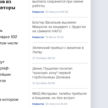
ов из
выплата сохранится при смене
работы
авторы
Новости
03 Августа 09:38
Блогер Васильев высмеял
Макрона за инцидент с Эрдоган
ль
на саммите НАТО
рядка 100
Новости
13 Июля 15:52
том числе
Зеленский прибыл с визитом в
Литву
27 Ноября 08:20
ут
граф-
Денис Пушилин посетил
"красную зону" первой
нейших
горбольницы Донецка
ела
21 Октября 16:09
МИД Молдовы: талибы прибыли
в Кишинев, но без встреч
в котором
Новости
03 Августа 16:34