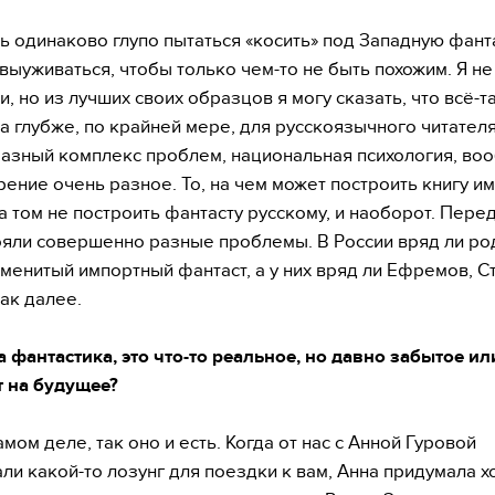
ь одинаково глупо пытаться «косить» под Западную фант
выуживаться, чтобы только чем-то не быть похожим. Я не
и, но из лучших своих образцов я могу сказать, что всё-т
а глубже, по крайней мере, для русскоязычного читателя.
азный комплекс проблем, национальная психология, во
ение очень разное. То, на чем может построить книгу и
на том не построить фантасту русскому, и наоборот. Пер
тояли совершенно разные проблемы. В России вряд ли ро
именитый импортный фантаст, а у них вряд ли Ефремов, С
так далее.
 фантастика, это что-то реальное, но давно забытое ил
 на будущее?
мом деле, так оно и есть. Когда от нас с Анной Гуровой
ли какой-то лозунг для поездки к вам, Анна придумала 