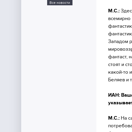
Все новости
М.С.:
Здес
всемирно 
фантастик
фантастик
Западом р
мировоззр
фантаст, 
стоят и с
какой-то 
Беляев и 
ИАН: Ваша
указывает
М.С.:
На са
потребова