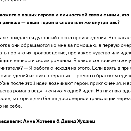
кажите о ваших героях и личностной связи с ними, кто
 раньше — ваши герои в слове или же внутри вас?
але рождается духовный посыл произведения. Что касае
когда они обращаются ко мне за помощью, в первую оче
ать про что их произведение, про какое чувство или идею
бщить вечности своим романом. В какое состояние я хочу
 читателя? — Я работаю исходя из этого. Если взять в пр
роизведений из цикла «Братья» — роман о братском единс
 Уже после этой идеи возникают герои, приключения, и в
ьства романа ведут «к» и «от» одной идеи. На них наклад
роев, которые для более достоверной трансляции через
 на себе.
задавали: Анна Хотеева & Давид Худжец