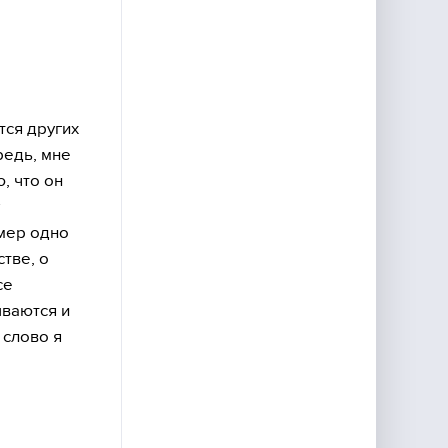
тся других
редь, мне
, что он
имер одно
тве, о
се
ываются и
 слово я