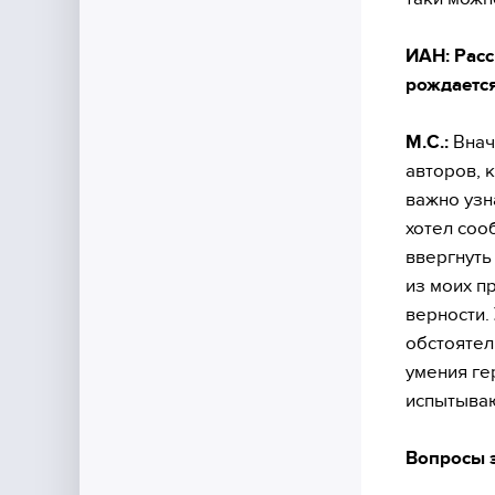
ИАН: Расс
рождается
М.С.:
Внач
авторов, 
важно узн
хотел соо
ввергнуть
из моих п
верности.
обстоятел
умения ге
испытываю
Вопросы 