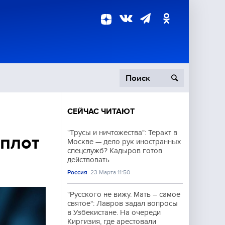
СЕЙЧАС ЧИТАЮТ
пецоперация
"Трусы и ничтожества": Теракт в
оплот
Москве — дело рук иностранных
роисшествия
спецслужб? Кадыров готов
действовать
Россия
23 Марта 11:50
"Русского не вижу. Мать – самое
святое": Лавров задал вопросы
в Узбекистане. На очереди
Киргизия, где арестовали