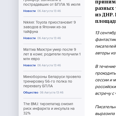
принима
пострадавших от БПЛА 16 июля
разных 
Новости
06 Августа 13:46
из ДНР.
площадк
Nikkei: Toyota приостановит 9
заводов в Японии из-за
тайфуна
13 сентяб
Новости
06 Августа 13:46
фантастик
писателей
Маттиа Маэстри умер после 9
авторы из
лет в коме; родители получили 1
млн евро
Новости
06 Августа 13:46
В течение
проходить
Минобороны Беларуси провело
сессии и 
тренировку 56-го полка по
перехвату БПЛА
российски
Общество
06 Августа 13:46
встречу с 
The BMJ: тирзепатид снизил
Писательн
риск инфаркта и инсульта на
выразила 
32%