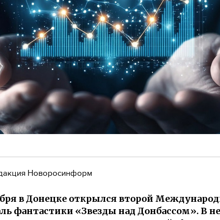
дакция Новоросинформ
ября в Донецке открылся второй Междунаро
ль фантастики «Звезды над Донбассом». В н