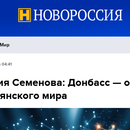
Мир
 04:41
Политика
С
я Семенова: Донбасс — 
Экономика
П
янского мира
Спорт