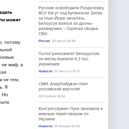
Русские освободили Раздоловку:
здать
ВСУ бегут под Купянском. Битва
за Нью-Йорк началась.
или может
Белоусов взялся за дроны-
разведчики – Горячая сводка
СВО
Россия
29 Июня 06:48
о, потому
льной
Госпогранкомитет Белоруссии:
боевые
за месяц въехали 6,3 тыс.
украинцев
 не миф, а
Новости
03 Августа 16:37
кая
а не тем,
СМИ: Азербайджан сбил
ь. Я
российский вертолёт
. Но
09 Ноября 16:04
была
Конгрессвумен Луна призвала к
мирным переговорам по
Украине
Новости
09 Января 01:09