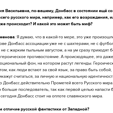
я Васильевна, по-вашему, Донбасс в состоянии ещё со
сего русского мира, например, как его возрождения, 
уже происходит? И какой это может быть миф?
менова
: Я думаю, что в какой-то мере, это уже произошл
лове Донбасс ассоциации уже не с шахтерами, не с футбо
 не с жарким пыльным августом, а на ум сразу приходят 
 героическое противостояние. А происходящее, это даже
оциональный фон, на котором растут легенды. Героичес
том, как люди встают за свой язык, за право быть собой, 
икажут считаться, за личную и национальную идентичност
то Донбасс действительно Прометей всего Русского мира
о больше последователь, так как первой целью напасти 
 сегодня Донбасс стоит на оплоте славянского мира.
м отличие русской фантастики от Западной?