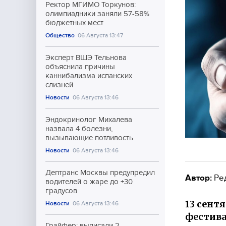
Ректор МГИМО Торкунов:
олимпиадники заняли 57-58%
бюджетных мест
Общество
06 Августа 13:47
Эксперт ВШЭ Тельнова
объяснила причины
каннибализма испанских
слизней
Новости
06 Августа 13:46
Эндокринолог Михалева
назвала 4 болезни,
вызывающие потливость
Новости
06 Августа 13:46
Дептранс Москвы предупредил
Автор:
Ре
водителей о жаре до +30
градусов
13 сент
Новости
06 Августа 13:46
фестива
Грайфер: выписали 2