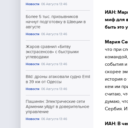
Новости
06 Августа 13:46
ИАН: Мари
Более 5 тыс. призывников
миф для в
начнут подготовку в Швеции в
быть это 
августе
Новости
06 Августа 13:46
Мария Се
Жаров сравнил «Битву
что при с
экстрасенсов» с быстрыми
командой,
углеводами
события и
Новости
06 Августа 13:46
скорее эм
Bild: дроны атаковали судно Emil
история о 
в 39 км от Одессы
кем им пр
Новости
06 Августа 13:46
считаю, ч
думаю, чт
Пашинян: Электрические сети
Армении уйдут в доверительное
Сербия. И
управление
Новости
06 Августа 13:46
ИАН: В че