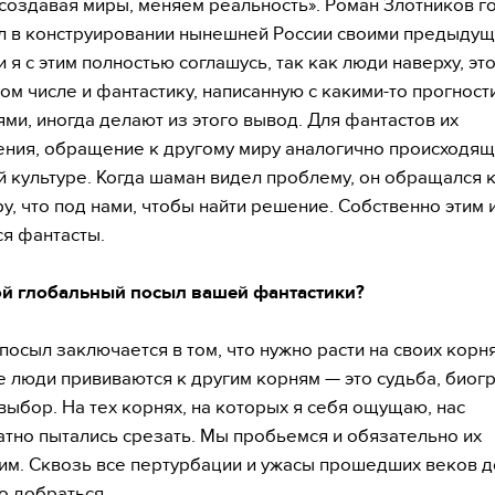
создавая миры, меняем реальность». Роман Злотников го
л в конструировании нынешней России своими предыду
и я с этим полностью соглашусь, так как люди наверху, эт
 том числе и фантастику, написанную с какими-то прогнос
ми, иногда делают из этого вывод. Для фантастов их
ния, обращение к другому миру аналогично происходящ
 культуре. Когда шаман видел проблему, он обращался 
ру, что под нами, чтобы найти решение. Собственно этим 
я фантасты.
ой глобальный посыл вашей фантастики?
осыл заключается в том, что нужно расти на своих корня
 люди прививаются к другим корням — это судьба, биог
 выбор. На тех корнях, на которых я себя ощущаю, нас
тно пытались срезать. Мы пробьемся и обязательно их
им. Сквозь все пертурбации и ужасы прошедших веков до
о добраться.