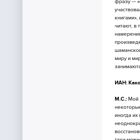
фразу — «
участвова
книгами», 
читают, в
намерения
произведе
шаманской
миру и ми
занимаютс
ИАН: Как
М.С.:
Мой п
некоторые
иногда их
неоднокра
восстанов
таки можн