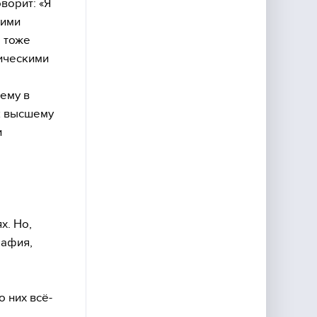
ворит: «Я
щими
о тоже
тическими
ему в
к высшему
и
х. Но,
рафия,
 них всё-