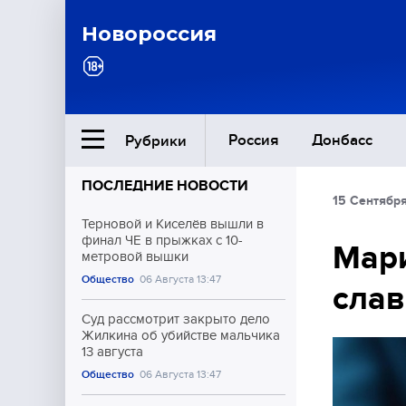
Новороссия
Россия
Донбасс
Рубрики
ПОСЛЕДНИЕ НОВОСТИ
15 Сентября
Ближний Восток
Терновой и Киселёв вышли в
финал ЧЕ в прыжках с 10-
Мари
метровой вышки
Общество
Общество
06 Августа 13:47
слав
Культура
Суд рассмотрит закрыто дело
Жилкина об убийстве мальчика
13 августа
Общество
06 Августа 13:47