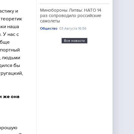
Минобороны Литвы: НАТО 14
астику и
раз сопроводило российские
 теоретик
самолеты
аки наша
Общество
03 Августа 16:56
 У нас с
Все новости
обще
мпортный
ед людьми
дился бы
тругацкий,
и же она
хорошую