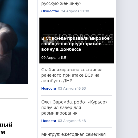
русскую женщину?
Общество
24 Апреля 10:00
В Совфеде призвали мировое
сообщество предотвратить
войну в Донбассе
09 Апреля 11:51
Стабилизировано состояние
раненого при атаке ВСУ на
автобус в ДНР
Новости
03 Августа 16:53
Олег Заремба: робот «Курьер»
получил лазер для
разминирования
Новости
03 Августа 16:43
дный
ем
Минтруд: ежегодная семейная