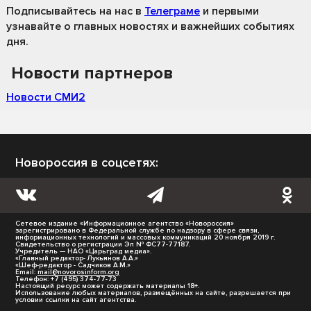
Подписывайтесь на нас
в
Телеграме
и первыми
узнавайте о главных новостях и важнейших событиях
дня.
Новости партнеров
Новости СМИ2
Новороссия в соцсетях:
Сетевое издание «Информационное агентство «Новороссия»
зарегистрировано в Федеральной службе по надзору в сфере связи,
информационных технологий и массовых коммуникаций 20 ноября 2019 г.
Свидетельство о регистрации Эл № ФС77-77187.
Учредитель — НАО «Царьград медиа».
«Главный редактор- Лукьянов А.А.»
«Шеф-редактор - Садчиков А.М.»
Email:
mail@novorosinform.org
Телефон: +7 (495) 374-77-73
Настоящий ресурс может содержать материалы 18+.
Использование любых материалов, размещённых на сайте, разрешается при
условии ссылки на сайт агентства.