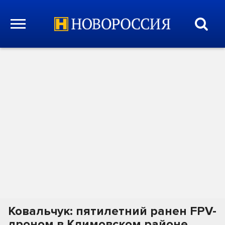
Ковальчук: пятилетний ранен FPV-
дроном в Климовском районе