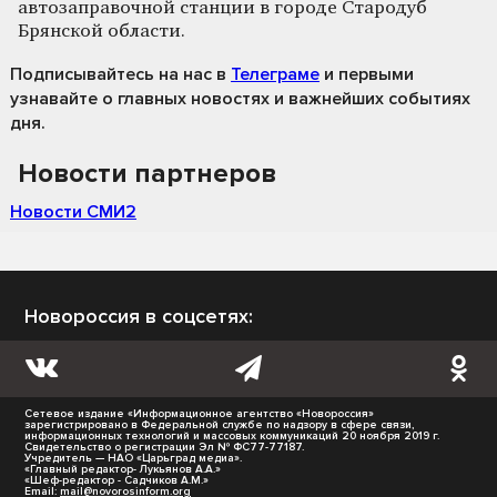
автозаправочной станции в городе Стародуб
Брянской области.
Подписывайтесь на нас
в
Телеграме
и первыми
узнавайте о главных новостях и важнейших событиях
дня.
Новости партнеров
Новости СМИ2
Новороссия в соцсетях:
Сетевое издание «Информационное агентство «Новороссия»
зарегистрировано в Федеральной службе по надзору в сфере связи,
информационных технологий и массовых коммуникаций 20 ноября 2019 г.
Свидетельство о регистрации Эл № ФС77-77187.
Учредитель — НАО «Царьград медиа».
«Главный редактор- Лукьянов А.А.»
«Шеф-редактор - Садчиков А.М.»
Email:
mail@novorosinform.org