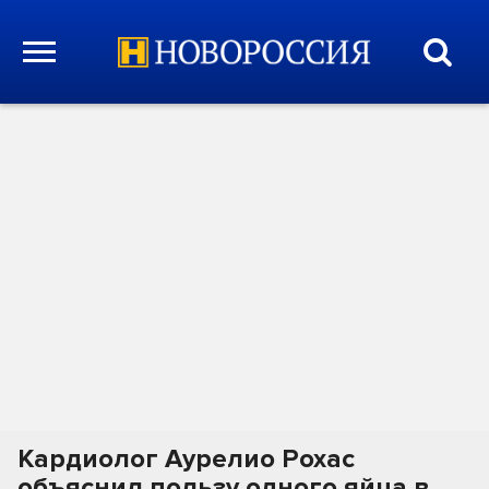
Кардиолог Аурелио Рохас
объяснил пользу одного яйца в