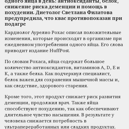
одного яйца в день: антиоксиданты, белок,
снижение риска деменции и помощь в
похудении. Диетолог Светлана Филатова
предупредила, что квас противопоказан при
подагре
Кардиолог Аурелио Рохас описал положительные
изменения, которые происходят в организме при
ежедневном употреблении одного яйца. Его слова
приводит издание HuffPost.
По словам Рохаса, яйца содержат большое
количество антиоксидантов, витаминов A, D, E и
K, а также белка. Как подчеркнул специалист,
белок важен для сохранения мышечной массы и,
как следствие, здорового старения.
Кроме того, этот продукт снижает риск развития
деменции, продолжил врач. Также яйца
способствуют похудению, так как обеспечивают
длительное чувство насыщения. В результате у
человека снижается потребность в
ультрапереработанных или сладких продуктах.