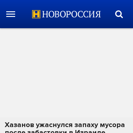
Хазанов ужаснулся запаху мусора
после забастовки в Израиле