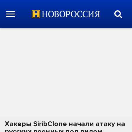
Хакеры SiribClone начали атаку на
русских военных под видом