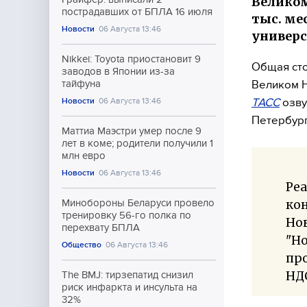
Великом
пострадавших от БПЛА 16 июля
тыс. ме
Новости
06 Августа 13:46
универ
Nikkei: Toyota приостановит 9
Общая сто
заводов в Японии из-за
Великом Н
тайфуна
ТАСС
озву
Новости
06 Августа 13:46
Петербур
Маттиа Маэстри умер после 9
лет в коме; родители получили 1
млн евро
Новости
06 Августа 13:46
Реа
ко
Минобороны Беларуси провело
тренировку 56-го полка по
Но
перехвату БПЛА
"Но
Общество
06 Августа 13:46
про
НДС
The BMJ: тирзепатид снизил
риск инфаркта и инсульта на
32%