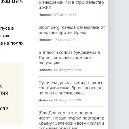
тан на 4
о внедрении ИИ в строительство
и ЖКХ
Новости
27 Июля 19:59
Bloomberg: Канада отказалась от
пуса в
операции против Ирана
мацию
Новости
17 Марта 17:17
в на полях
.
5-6 тысяч солдат бундесвера в
Литве: литовцы вспомнили
оккупацию
Новости
06 Августа 07:20
Пугачёва довела себя до такого
м
состояния сама. Врач запрещал,
ОЭЗ
но она не послушалась
Новости
06 Августа 07:00
исле
"Для Драпатого это вопрос
чести": Новый "Курск" повторят в
Крыму? Зеленский всеми силами
скрывает операцию