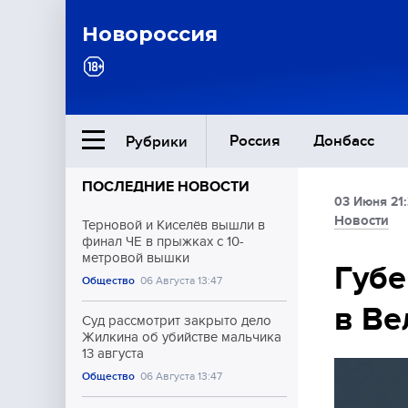
Новороссия
Россия
Донбасс
Рубрики
ПОСЛЕДНИЕ НОВОСТИ
03 Июня 21
Ближний Восток
Новости
Терновой и Киселёв вышли в
финал ЧЕ в прыжках с 10-
метровой вышки
Общество
Губе
Общество
06 Августа 13:47
в Ве
Культура
Суд рассмотрит закрыто дело
Жилкина об убийстве мальчика
13 августа
Общество
06 Августа 13:47