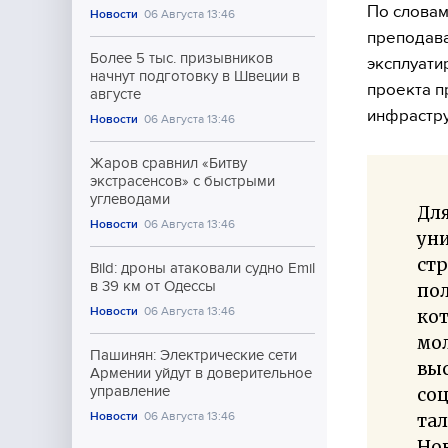
По словам 
Новости
06 Августа 13:46
преподава
Более 5 тыс. призывников
эксплуати
начнут подготовку в Швеции в
проекта п
августе
инфрастру
Новости
06 Августа 13:46
Жаров сравнил «Битву
экстрасенсов» с быстрыми
углеводами
Дл
Новости
06 Августа 13:46
уни
стр
Bild: дроны атаковали судно Emil
в 39 км от Одессы
по
Новости
06 Августа 13:46
кот
мол
Пашинян: Электрические сети
выс
Армении уйдут в доверительное
управление
соц
Новости
06 Августа 13:46
тал
Нов