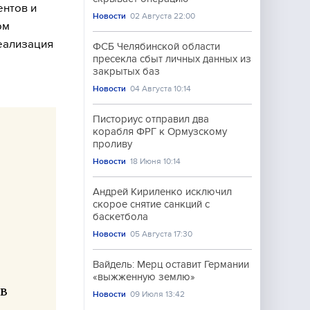
ентов и
Новости
02 Августа 22:00
ом
Реализация
ФСБ Челябинской области
пресекла сбыт личных данных из
закрытых баз
Новости
04 Августа 10:14
Писториус отправил два
корабля ФРГ к Ормузскому
проливу
Новости
18 Июня 10:14
Андрей Кириленко исключил
скорое снятие санкций с
баскетбола
Новости
05 Августа 17:30
Вайдель: Мерц оставит Германии
«выжженную землю»
 в
Новости
09 Июля 13:42