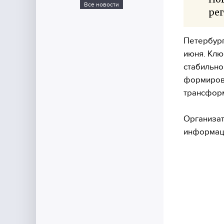
Все новости
рег
Петербург
июня. Клю
стабильно
формирова
трансфор
Организа
информац