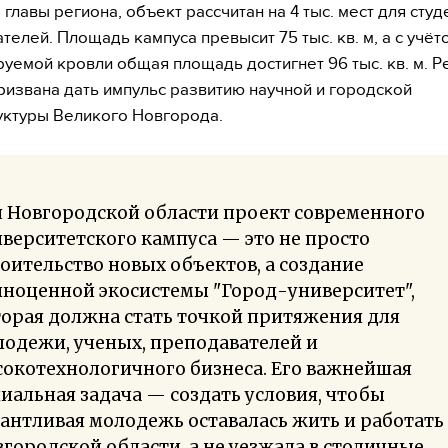
главы региона, объект рассчитан на 4 тыс. мест для студ
телей. Площадь кампуса превысит 75 тыс. кв. м, а с учёт
руемой кровли общая площадь достигнет 96 тыс. кв. м. 
ризвана дать импульс развитию научной и городской
ктуры Великого Новгорода.
я Новгородской области проект современного
верситетского кампуса — это не просто
оительство новых объектов, а создание
лноценной экосистемы "Город-университет",
орая должна стать точкой притяжения для
одежи, ученых, преподавателей и
окотехнологичного бизнеса. Его важнейшая
иальная задача — создать условия, чтобы
антливая молодежь оставалась жить и работать
городской области, а не уезжала в столичные