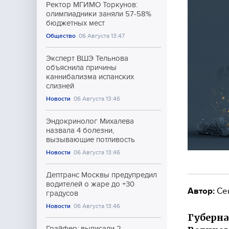
Ректор МГИМО Торкунов:
олимпиадники заняли 57-58%
бюджетных мест
Общество
06 Августа 13:47
Эксперт ВШЭ Тельнова
объяснила причины
каннибализма испанских
слизней
Новости
06 Августа 13:46
Эндокринолог Михалева
назвала 4 болезни,
вызывающие потливость
Новости
06 Августа 13:46
Дептранс Москвы предупредил
водителей о жаре до +30
Автор:
Се
градусов
Новости
06 Августа 13:46
Губерна
Грайфер: выписали 2