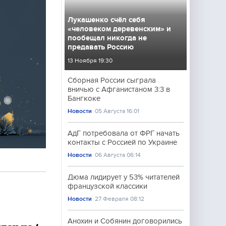
Лукашенко счёл себя
«человеком деревенским» и
пообещал никогда не
предавать Россию
13 Ноября 19:30
Сборная России сыграла
вничью с Афганистаном 3:3 в
Бангкоке
Новости
05 Августа 16:01
АдГ потребовала от ФРГ начать
контакты с Россией по Украине
Новости
06 Августа 06:14
Дюма лидирует у 53% читателей
французской классики
Новости
27 Февраля 08:12
Анохин и Собянин договорились