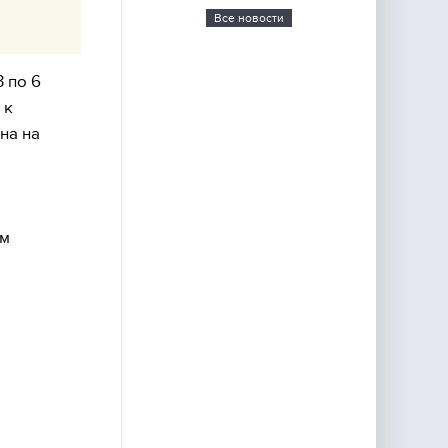
Все новости
 по 6
 к
на на
ым