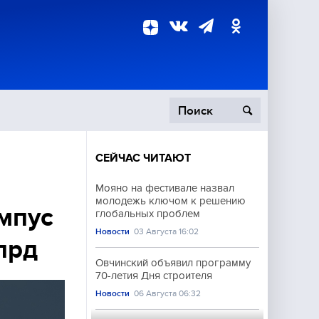
СЕЙЧАС ЧИТАЮТ
пецоперация
Мояно на фестивале назвал
молодежь ключом к решению
роисшествия
мпус
глобальных проблем
Новости
03 Августа 16:02
лрд
Овчинский объявил программу
70-летия Дня строителя
Новости
06 Августа 06:32