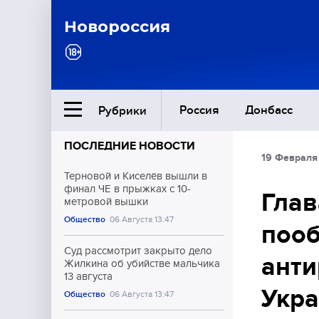
Новороссия
Россия
Донбасс
Рубрики
ПОСЛЕДНИЕ НОВОСТИ
19 Февраля
Ближний Восток
Терновой и Киселёв вышли в
финал ЧЕ в прыжках с 10-
Глав
метровой вышки
Общество
Общество
06 Августа 13:47
поо
Культура
Суд рассмотрит закрыто дело
анти
Жилкина об убийстве мальчика
13 августа
Укр
Общество
06 Августа 13:47