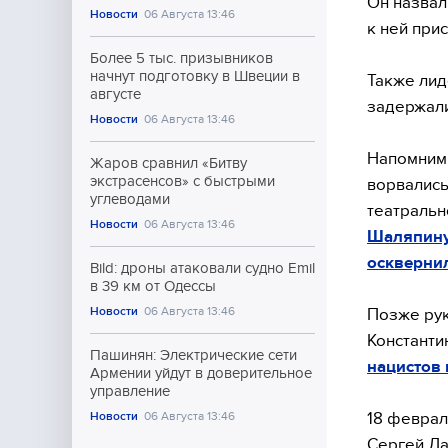
Он назва
Новости
06 Августа 13:46
к ней при
Более 5 тыс. призывников
начнут подготовку в Швеции в
Также лид
августе
задержали
Новости
06 Августа 13:46
Напомним,
Жаров сравнил «Битву
экстрасенсов» с быстрыми
ворвались
углеводами
театральн
Новости
06 Августа 13:46
Шаляпину
осквернил
Bild: дроны атаковали судно Emil
в 39 км от Одессы
Новости
06 Августа 13:46
Позже рук
Константи
Пашинян: Электрические сети
нацистов 
Армении уйдут в доверительное
управление
18 феврал
Новости
06 Августа 13:46
Сергей Ла