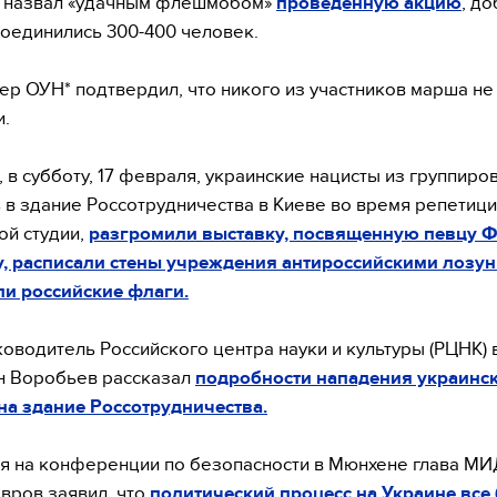
л назвал «удачным флешмобом»
проведенную акцию
, до
соединились 300-400 человек.
ер ОУН* подтвердил, что никого из участников марша не
.
 в субботу, 17 февраля, украинские нацисты из группиров
 в здание Россотрудничества в Киеве во время репетици
ой студии,
разгромили выставку, посвященную певцу 
, расписали стены учреждения антироссийскими лозун
и российские флаги.
оводитель Российского центра науки и культуры (РЦНК) 
н Воробьев рассказал
подробности нападения украинс
на здание Россотрудничества.
я на конференции по безопасности в Мюнхене глава М
вров заявил, что
политический процесс на Украине все