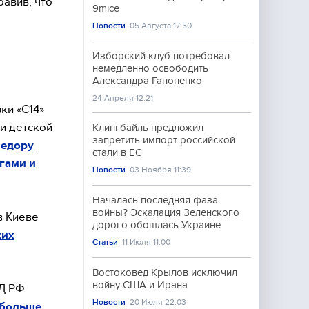
бавив, что
9mice
Новости
05 Августа 17:50
Изборский клуб потребовал
немедленно освободить
Александра Гапоненко
24 Апреля 12:21
ки «С14»
и детской
Клингбайль предложил
запретить импорт российской
Федору
стали в ЕС
гами и
Новости
03 Ноября 11:39
Началась последняя фаза
войны? Эскалация Зеленского
в Киеве
дорого обошлась Украине
ких
Статьи
11 Июля 11:00
Востоковед Крылов исключил
войну США и Ирана
ИД РФ
Новости
20 Июля 22:03
 больше