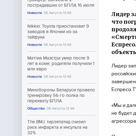
пострадавших от БПЛА 16 июля
Лидер з
Новости
06 Августа 13:46
что пог
Nikkei: Toyota приостановит 9
продолж
заводов в Японии из-за
«Смерть
тайфуна
Еспресо
Новости
06 Августа 13:46
объекты
Маттиа Маэстри умер после 9
лет в коме; родители получили 1
Лидер зап
млн евро
российски
Новости
06 Августа 13:46
завершени
Еспресо.T
Минобороны Беларуси провело
тренировку 56-го полка по
перехвату БПЛА
«Мы и дал
Общество
06 Августа 13:46
не будет 
агрессора
The BMJ: тирзепатид снизил
риск инфаркта и инсульта на
32%