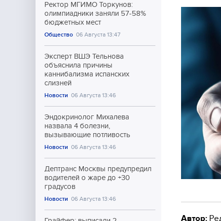
Ректор МГИМО Торкунов:
олимпиадники заняли 57-58%
бюджетных мест
Общество
06 Августа 13:47
Эксперт ВШЭ Тельнова
объяснила причины
каннибализма испанских
слизней
Новости
06 Августа 13:46
Эндокринолог Михалева
назвала 4 болезни,
вызывающие потливость
Новости
06 Августа 13:46
Дептранс Москвы предупредил
водителей о жаре до +30
градусов
Новости
06 Августа 13:46
Автор:
Ре
Грайфер: выписали 2