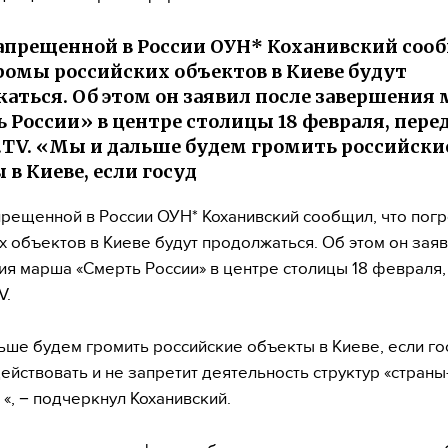
апрещенной в России ОУН* Коханивский соо
ромы российских объектов в Киеве будут
аться. Об этом он заявил после завершения
 России» в центре столицы 18 февраля, пере
.TV. «Мы и дальше будем громить российски
 в Киеве, если госуд
рещенной в России ОУН* Коханивский сообщил, что пог
х объектов в Киеве будут продолжаться. Об этом он зая
я марша «Смерть России» в центре столицы 18 февраля,
V.
ьше будем громить российские объекты в Киеве, если го
действовать и не запретит деятельность структур «страны
 «, − подчеркнул Коханивский.