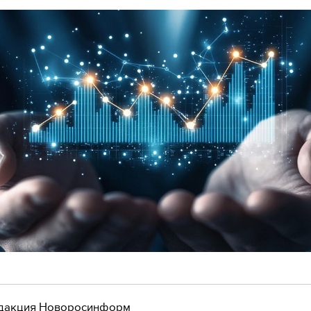
дакция Новоросинформ