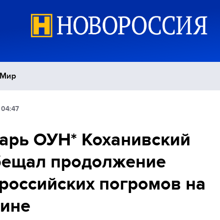
Мир
 04:47
Политика
С
арь ОУН* Коханивский
Экономика
П
бещал продолжение
Спорт
российских погромов на
аине