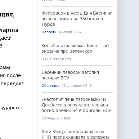
Фейерверк в честь Дня Бастилии
бщил,
вызвал пожар на 350 кв. м в
Лурде
 марша
Новости
14 Июля 17:24
дает
е
Колыбель фашизма: Кива — об
Украине при Зеленском
09 Сентября 17:18
ромы
Весенний паводок затопил
вил после
позиции ВСУ
 передает
Общество
27 Февраля 08:12
«Растопил печь патронами»: В
Донбассе в результате взрыва
сударство
погиб боевик 54-й бригады ВСУ
-
20 Февраля 11:45
Кати Кищук пожаловалась на
РПП после скандала с рэпером