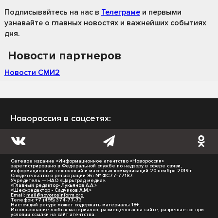
Подписывайтесь на нас
в
Телеграме
и первыми
узнавайте о главных новостях и важнейших событиях
дня.
Новости партнеров
Новости СМИ2
Новороссия в соцсетях:
Сетевое издание «Информационное агентство «Новороссия»
зарегистрировано в Федеральной службе по надзору в сфере связи,
информационных технологий и массовых коммуникаций 20 ноября 2019 г.
Свидетельство о регистрации Эл № ФС77-77187.
Учредитель — НАО «Царьград медиа».
«Главный редактор- Лукьянов А.А.»
«Шеф-редактор - Садчиков А.М.»
Email:
mail@novorosinform.org
Телефон: +7 (495) 374-77-73
Настоящий ресурс может содержать материалы 18+.
Использование любых материалов, размещённых на сайте, разрешается при
условии ссылки на сайт агентства.