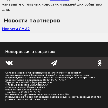
узнавайте о главных новостях и важнейших событиях
дня.
Новости партнеров
Новости СМИ2
Новороссия в соцсетях:
Сетевое издание «Информационное агентство «Новороссия»
зарегистрировано в Федеральной службе по надзору в сфере связи,
информационных технологий и массовых коммуникаций 20 ноября 2019 г.
Свидетельство о регистрации Эл № ФС77-77187.
Учредитель — НАО «Царьград медиа».
«Главный редактор- Лукьянов А.А.»
«Шеф-редактор - Садчиков А.М.»
Email:
mail@novorosinform.org
Телефон: +7 (495) 374-77-73
Настоящий ресурс может содержать материалы 18+.
Использование любых материалов, размещённых на сайте, разрешается при
условии ссылки на сайт агентства.