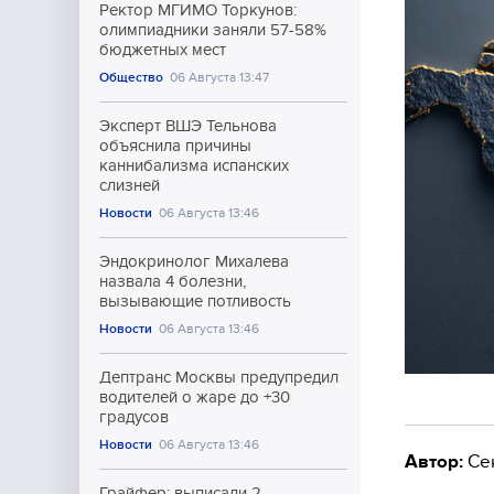
Ректор МГИМО Торкунов:
олимпиадники заняли 57-58%
бюджетных мест
Общество
06 Августа 13:47
Эксперт ВШЭ Тельнова
объяснила причины
каннибализма испанских
слизней
Новости
06 Августа 13:46
Эндокринолог Михалева
назвала 4 болезни,
вызывающие потливость
Новости
06 Августа 13:46
Дептранс Москвы предупредил
водителей о жаре до +30
градусов
Новости
06 Августа 13:46
Автор:
Се
Грайфер: выписали 2