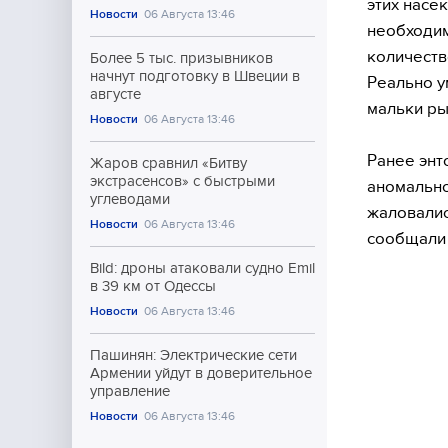
этих насе
Новости
06 Августа 13:46
необходим
количеств
Более 5 тыс. призывников
начнут подготовку в Швеции в
Реально у
августе
мальки ры
Новости
06 Августа 13:46
Ранее энт
Жаров сравнил «Битву
экстрасенсов» с быстрыми
аномально
углеводами
жаловалис
Новости
06 Августа 13:46
сообщали 
Bild: дроны атаковали судно Emil
в 39 км от Одессы
Новости
06 Августа 13:46
Пашинян: Электрические сети
Армении уйдут в доверительное
управление
Новости
06 Августа 13:46