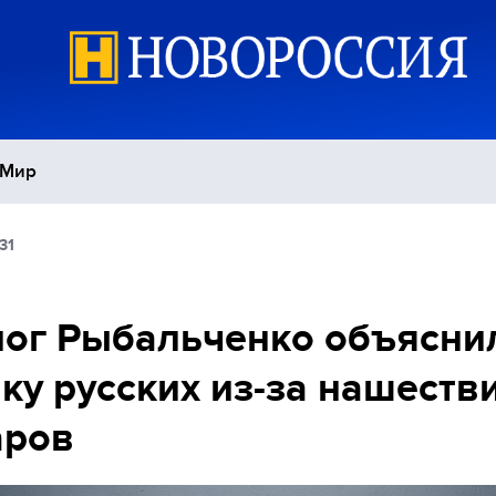
Мир
31
Политика
С
Экономика
П
ог Рыбальченко объясни
ку русских из-за нашеств
Спорт
аров