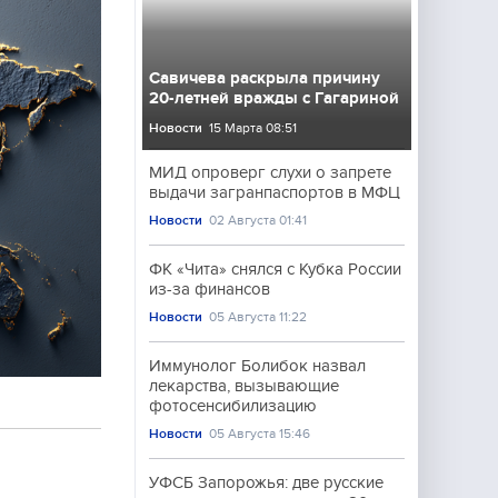
Савичева раскрыла причину
20-летней вражды с Гагариной
Новости
15 Марта 08:51
МИД опроверг слухи о запрете
выдачи загранпаспортов в МФЦ
Новости
02 Августа 01:41
ФК «Чита» снялся с Кубка России
из-за финансов
Новости
05 Августа 11:22
Иммунолог Болибок назвал
лекарства, вызывающие
фотосенсибилизацию
Новости
05 Августа 15:46
УФСБ Запорожья: две русские