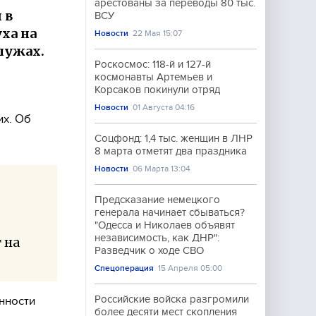
арестованы за переводы 80 тыс.
 в
ВСУ
ха на
Новости
22 Мая 15:07
лужах.
Роскосмос: 118-й и 127-й
космонавты Артемьев и
Корсаков покинули отряд
Новости
01 Августа 04:16
их. Об
Соцфонд: 1,4 тыс. женщин в ЛНР
8 марта отметят два праздника
Новости
06 Марта 13:04
Предсказание немецкого
генерала начинает сбываться?
"Одесса и Николаев объявят
независимость, как ДНР":
 на
Разведчик о ходе СВО
Спецоперация
15 Апреля 05:00
Российские войска разгромили
нности
более десяти мест скопления