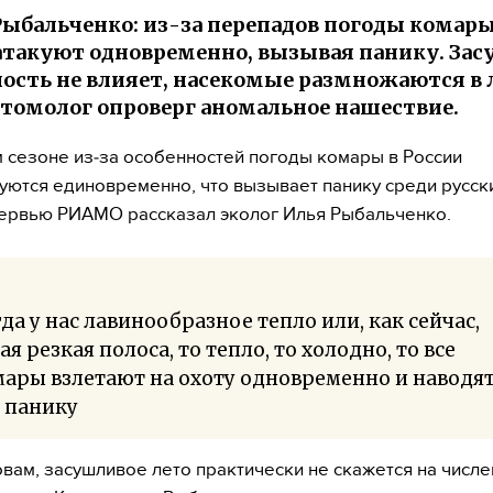
Рыбальченко: из-за перепадов погоды комары
атакуют одновременно, вызывая панику. Засу
ость не влияет, насекомые размножаются в 
нтомолог опроверг аномальное нашествие.
 сезоне из‑за особенностей погоды комары в России
уются единовременно, что вызывает панику среди русск
тервью РИАМО рассказал эколог Илья Рыбальченко.
да у нас лавинообразное тепло или, как сейчас,
ая резкая полоса, то тепло, то холодно, то все
ары взлетают на охоту одновременно и наводят
 панику
овам, засушливое лето практически не скажется на числе