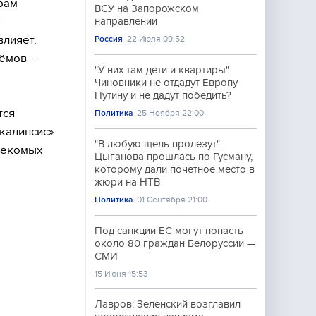
рам
ВСУ на Запорожском
т
направлении
влияет.
Россия
22 Июля 09:52
оёмов —
"У них там дети и квартиры":
Чиновники не отдадут Европу
Путину и не дадут победить?
тся
Политика
25 Ноября 22:00
калипсис»
"В любую щель пролезут".
секомых
Цыганова прошлась по Гусману,
которому дали почетное место в
жюри на НТВ
Политика
01 Сентября 21:00
Под санкции ЕС могут попасть
около 80 граждан Белоруссии —
СМИ
15 Июня 15:53
Лавров: Зеленский возглавил