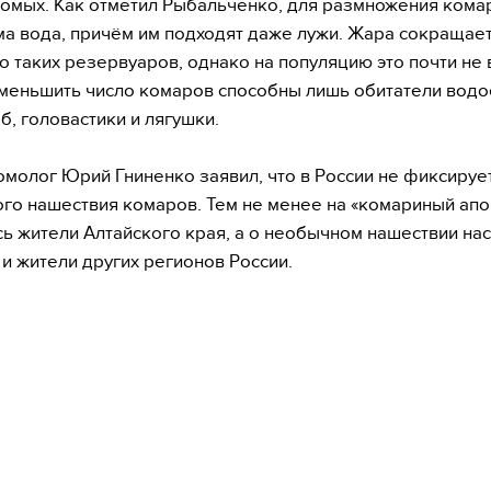
комых. Как отметил Рыбальченко, для размножения кома
а вода, причём им подходят даже лужи. Жара сокращае
о таких резервуаров, однако на популяцию это почти не 
меньшить число комаров способны лишь обитатели вод
б, головастики и лягушки.
омолог Юрий Гниненко заявил, что в России не фиксируе
го нашествия комаров. Тем не менее на «комариный апо
ь жители Алтайского края, а о необычном нашествии на
и жители других регионов России.