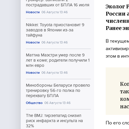
пострадавших от БПЛА 16 июля
Эколог 
Новости
06 Августа 13:46
России 
численн
Nikkei: Toyota приостановит 9
Ранее э
заводов в Японии из-за
тайфуна
В текущем
Новости
06 Августа 13:46
активизир
Маттиа Маэстри умер после 9
этом в ин
лет в коме; родители получили 1
млн евро
Новости
06 Августа 13:46
Ког
Минобороны Беларуси провело
тренировку 56-го полка по
так
перехвату БПЛА
ком
Общество
06 Августа 13:46
нас
The BMJ: тирзепатид снизил
риск инфаркта и инсульта на
По его сл
32%