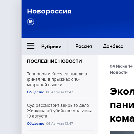
Новороссия
Россия
Донбасс
Рубрики
ПОСЛЕДНИЕ НОВОСТИ
04 Июня 14:
Ближний Восток
Новости
Терновой и Киселёв вышли в
финал ЧЕ в прыжках с 10-
метровой вышки
Общество
Экол
Общество
06 Августа 13:47
пани
Культура
Суд рассмотрит закрыто дело
Жилкина об убийстве мальчика
ком
13 августа
Общество
06 Августа 13:47