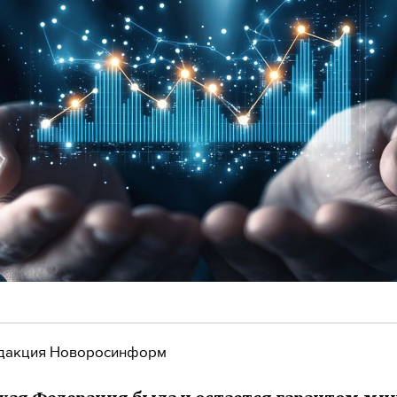
дакция Новоросинформ