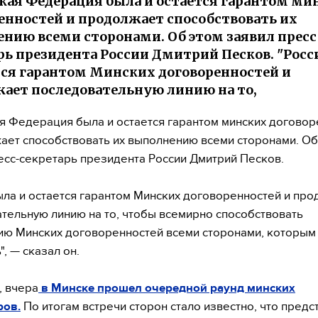
кая Федерация была и остается гарантом ми
енностей и продолжает способствовать их
нию всеми сторонами. Об этом заявил пресс
рь президента России Дмитрий Песков. "Росс
тся гарантом Минских договоренностей и
ает последовательную линию на то,
я Федерация была и остается гарантом минских договор
ает способствовать их выполнению всеми сторонами. Об
есс-секретарь президента России Дмитрий Песков.
ыла и остается гарантом Минских договоренностей и пр
тельную линию на то, чтобы всемирно способствовать
ю Минских договоренностей всеми сторонами, которым
", — сказал он.
 вчера
в Минске прошел очередной раунд минских
ров.
По итогам встречи сторон стало известно, что предс