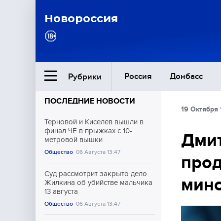
Новороссия
Россия
Донбасс
Рубрики
ПОСЛЕДНИЕ НОВОСТИ
19 Октября 
Ближний Восток
Терновой и Киселёв вышли в
финал ЧЕ в прыжках с 10-
Дмит
метровой вышки
Общество
Общество
06 Августа 13:47
прод
Культура
Суд рассмотрит закрыто дело
минс
Жилкина об убийстве мальчика
13 августа
Общество
06 Августа 13:47