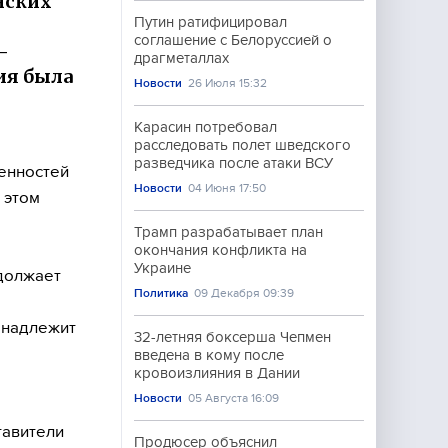
нских
Путин ратифицировал
соглашение с Белоруссией о
-
драгметаллах
ия была
Новости
26 Июля 15:32
Карасин потребовал
расследовать полет шведского
разведчика после атаки ВСУ
енностей
Новости
04 Июня 17:50
 этом
Трамп разрабатывает план
окончания конфликта на
Украине
одолжает
Политика
09 Декабря 09:39
 надлежит
32-летняя боксерша Чепмен
введена в кому после
кровоизлияния в Дании
Новости
05 Августа 16:09
тавители
Продюсер объяснил