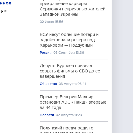
енное
прекращение карьеры
Сердючки неприязнью жителей
щая
Западной Украины
02 Июня 15:56
ВСУ несут большие потери и
задействовали резерв под
Харьковом — Поддубный
Россия
08 Сентября 13:36
Депутат Бурляев призвал
создать фильмы о СВО до ее
завершения
Общество
03 Августа 06:41
Премьер Венгрии Мадьяр
остановит АЭС «Пакш» впервые
за 44 года
Новости
02 Августа 11:23
Полянский предупредил о