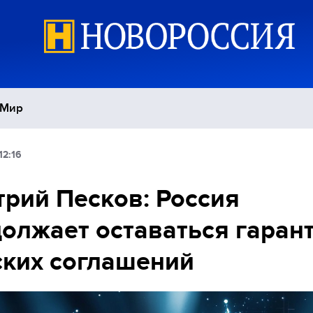
Мир
12:16
Политика
С
рий Песков: Россия
Экономика
П
олжает оставаться гаран
Спорт
ких соглашений