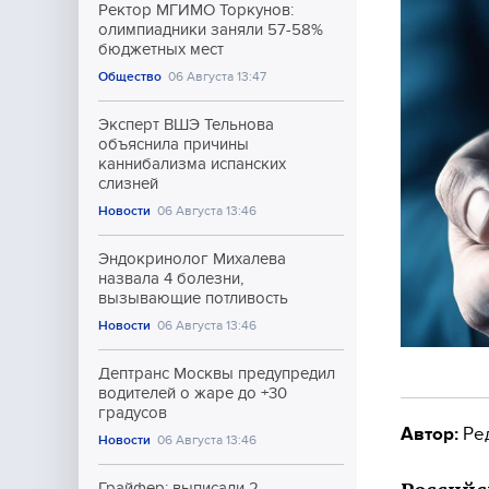
Ректор МГИМО Торкунов:
олимпиадники заняли 57-58%
бюджетных мест
Общество
06 Августа 13:47
Эксперт ВШЭ Тельнова
объяснила причины
каннибализма испанских
слизней
Новости
06 Августа 13:46
Эндокринолог Михалева
назвала 4 болезни,
вызывающие потливость
Новости
06 Августа 13:46
Дептранс Москвы предупредил
водителей о жаре до +30
градусов
Автор:
Ре
Новости
06 Августа 13:46
Грайфер: выписали 2