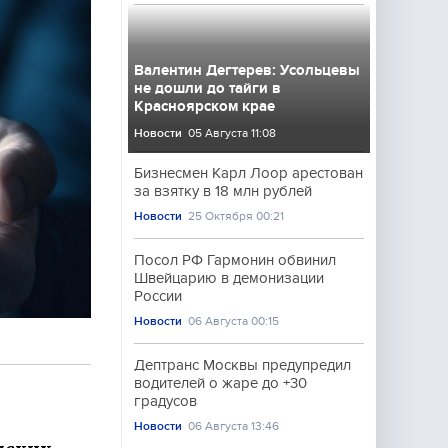
Валентин Дегтерев: Усольцевы
не дошли до тайги в
Красноярском крае
Новости
05 Августа 11:08
Бизнесмен Карл Лоор арестован
за взятку в 18 млн рублей
Новости
25 Октября 00:21
Посол РФ Гармонин обвинил
Швейцарию в демонизации
России
Новости
06 Августа 00:15
Дептранс Москвы предупредил
водителей о жаре до +30
градусов
Новости
06 Августа 13:46