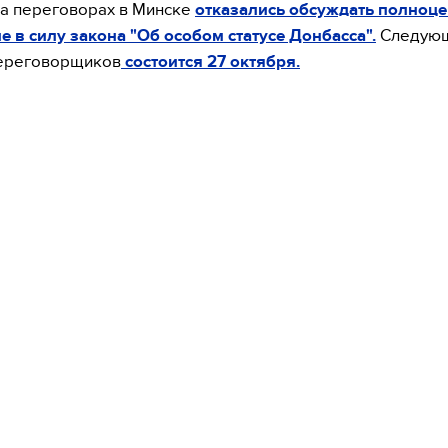
а переговорах в Минске
отказались обсуждать полноц
е в силу закона "Об особом статусе Донбасса".
Следую
переговорщиков
состоится 27 октября.