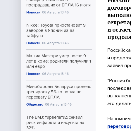
Российс
пострадавших от БПЛА 16 июля
договор
Новости
06 Августа 13:46
выполне
секрета
Nikkei: Toyota приостановит 9
и остае
заводов в Японии из-за
тайфуна
продолж
Новости
06 Августа 13:46
Российска
Маттиа Маэстри умер после 9
и продолж
лет в коме; родители получили 1
заявил пр
млн евро
Новости
06 Августа 13:46
"Россия б
Минобороны Беларуси провело
последова
тренировку 56-го полка по
выполнени
перехвату БПЛА
это делать
Общество
06 Августа 13:46
The BMJ: тирзепатид снизил
Напомним,
риск инфаркта и инсульта на
перегово
32%