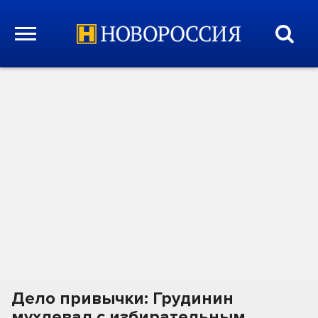
Дело привычки: Грудинин
мухлевал с избирательным