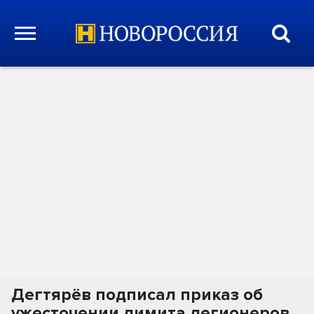
Дегтярёв подписал приказ об
ужесточении лимита легионеров