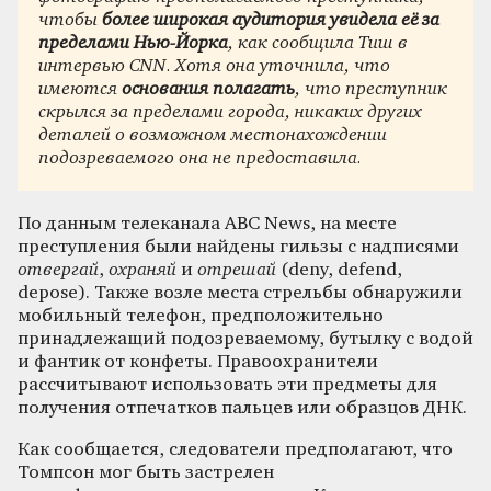
чтобы
более широкая аудитория увидела её за
пределами Нью-Йорка
, как сообщила Тиш в
интервью CNN. Хотя она уточнила, что
имеются
основания полагать
, что преступник
скрылся за пределами города, никаких других
деталей о возможном местонахождении
подозреваемого она не предоставила.
По данным телеканала ABC News, на месте
преступления были найдены гильзы с надписями
отвергай
,
охраняй
и
отрешай
(deny, defend,
depose). Также возле места стрельбы обнаружили
мобильный телефон, предположительно
принадлежащий подозреваемому, бутылку с водой
и фантик от конфеты. Правоохранители
рассчитывают использовать эти предметы для
получения отпечатков пальцев или образцов ДНК.
Как сообщается, следователи предполагают, что
Томпсон мог быть застрелен