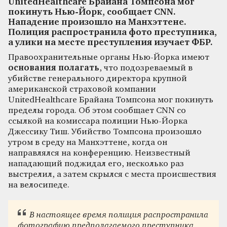
UnitedHealthcare Брайана Томпсона мог
покинуть Нью-Йорк, сообщает CNN.
Нападение произошло на Манхэттене.
Полиция распространила фото преступника,
а улики на месте преступления изучает ФБР.
Правоохранительные органы Нью-Йорка имеют
основания полагать
, что подозреваемый в
убийстве генерального директора крупной
американской страховой компании
UnitedHealthcare Брайана Томпсона мог покинуть
пределы города. Об этом сообщает CNN со
ссылкой на комиссара полиции Нью-Йорка
Джессику Тиш. Убийство Томпсона произошло
утром в среду на Манхэттене, когда он
направлялся на конференцию. Неизвестный
нападающий поджидал его, несколько раз
выстрелил, а затем скрылся с места происшествия
на велосипеде.
В настоящее время полиция распространила
фотографию предполагаемого преступника,