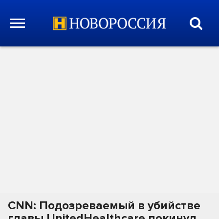
CNN: Подозреваемый в убийстве
главы UnitedHealthcare покинул