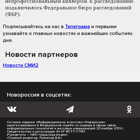
непрофессиональным киллером. К расследованию
подключилось Федеральное бюро расследований
(ФБР).
Подписывайтесь на нас
в
Телеграме
и первыми
узнавайте о главных новостях и важнейших событиях
дня.
Новости партнеров
Новости СМИ2
Новороссия в соцсетях:
Сетевое издание «Информационное агентство «Новороссия»
зарегистрировано в Федеральной службе по надзору в сфере связи,
информационных технологий и массовых коммуникаций 20 ноября 2019 г.
Свидетельство о регистрации Эл № ФС77-77187.
Учредитель — НАО «Царьград медиа».
«Главный редактор- Лукьянов А.А.»