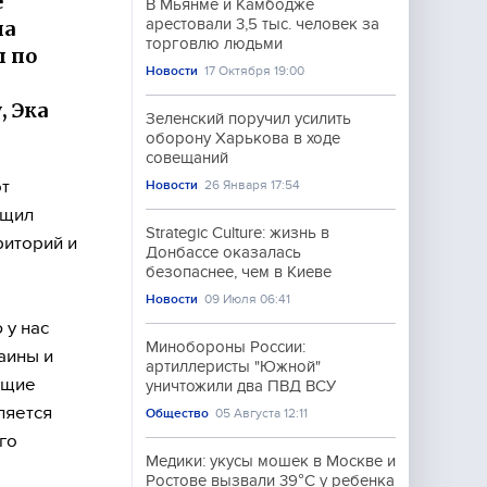
е
В Мьянме и Камбодже
арестовали 3,5 тыс. человек за
ла
торговлю людьми
ы по
Новости
17 Октября 19:00
 Эка
Зеленский поручил усилить
оборону Харькова в ходе
совещаний
от
Новости
26 Января 17:54
бщил
Strategic Culture: жизнь в
риторий и
Донбассе оказалась
безопаснее, чем в Киеве
Новости
09 Июля 06:41
 у нас
Минобороны России:
аины и
артиллеристы "Южной"
ющие
уничтожили два ПВД ВСУ
ляется
Общество
05 Августа 12:11
го
Медики: укусы мошек в Москве и
Ростове вызвали 39°C у ребенка