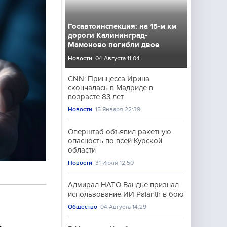
Госавтоинспекция: на 15-м км
дороги Калининград-
Мамоново погибли двое
Новости
04 Августа 11:04
CNN: Принцесса Ирина
скончалась в Мадриде в
возрасте 83 лет
Новости
15 Января 22:39
Оперштаб объявил ракетную
опасность по всей Курской
области
Новости
31 Июля 12:50
Адмирал НАТО Вандье признал
использование ИИ Palantir в бою
Общество
04 Августа 14:29