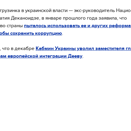
грузинка в украинской власти — экс-руководитель Наци
атия Деканоидзе, в январе прошлого года заявила, что
тво страны
пыталось использовать ее и других реформа
тобы сохранить коррупцию
.
 что в декабре
Кабмин Украины уволил заместителя г
сам европейской интеграции Дееву
.