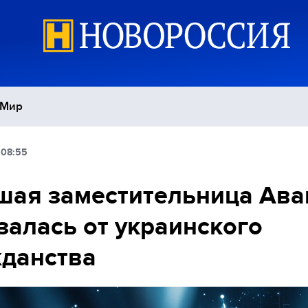
Мир
 08:55
Политика
С
ая заместительница Ава
Экономика
П
залась от украинского
Спорт
данства