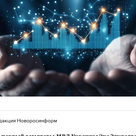
дакция Новоросинформ