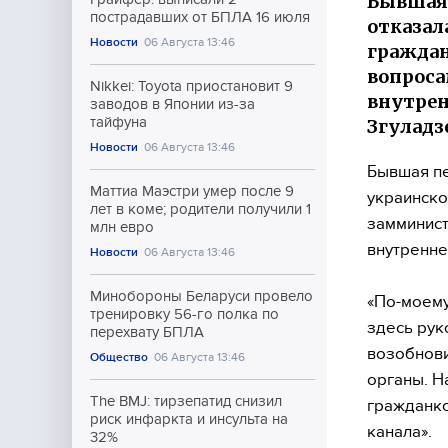
Бывшая 
пострадавших от БПЛА 16 июля
отказал
Новости
06 Августа 13:46
граждан
вопроса
Nikkei: Toyota приостановит 9
внутрен
заводов в Японии из-за
тайфуна
Згуладз
Новости
06 Августа 13:46
Бывшая пе
Маттиа Маэстри умер после 9
украинско
лет в коме; родители получили 1
замминист
млн евро
внутренне
Новости
06 Августа 13:46
Минобороны Беларуси провело
«По-моему
тренировку 56-го полка по
здесь рук
перехвату БПЛА
возобнови
Общество
06 Августа 13:46
органы. Н
The BMJ: тирзепатид снизил
гражданко
риск инфаркта и инсульта на
канала».
32%