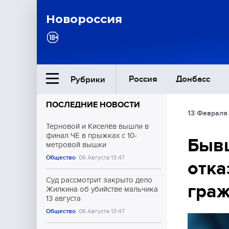
Новороссия
Россия
Донбасс
Рубрики
ПОСЛЕДНИЕ НОВОСТИ
13 Февраля
Ближний Восток
Терновой и Киселёв вышли в
финал ЧЕ в прыжках с 10-
Бывш
метровой вышки
Общество
Общество
06 Августа 13:47
отка
Культура
Суд рассмотрит закрыто дело
граж
Жилкина об убийстве мальчика
13 августа
Общество
06 Августа 13:47