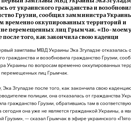
первый замглавы МВД Украины Эка Згуладз
ась от украинского гражданства и возобнови
ство Грузии, сообщил замминистра Украин
м временно оккупированных территорий и
не перемещенных лиц Грымчак. «По-моему,
е после того, как закончила свою каденци
рвый замглавы МВД Украины Эка Згуладзе отказалась 
го гражданства и возобновила гражданство Грузии, соо
ра Украины по вопросам временно оккупированных тер
 перемещенных лиц Грымчак.
, Эка Згуладзе после того, как закончила свою каденцию
оводителем полиции, она отказалась от гражданства Укр
ла гражданство Грузии, обратившись там в соответству
а сегодня она уже не является гражданкой Украины, а яв
й Грузии», — сказал Грымчак в эфире украинского «Пято