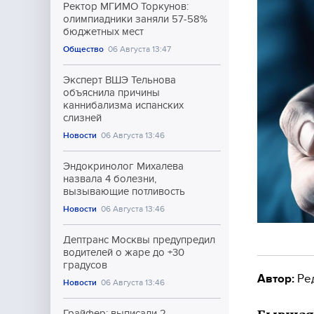
Ректор МГИМО Торкунов:
олимпиадники заняли 57-58%
бюджетных мест
Общество
06 Августа 13:47
Эксперт ВШЭ Тельнова
объяснила причины
каннибализма испанских
слизней
Новости
06 Августа 13:46
Эндокринолог Михалева
назвала 4 болезни,
вызывающие потливость
Новости
06 Августа 13:46
Дептранс Москвы предупредил
водителей о жаре до +30
градусов
Автор:
Ре
Новости
06 Августа 13:46
Грайфер: выписали 2