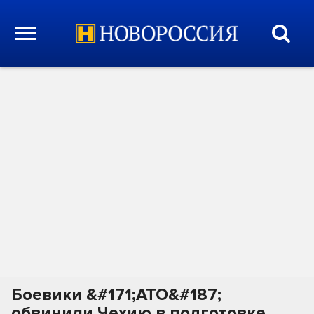
Боевики &#171;АТО&#187;
обвинили Чехию в подготовке