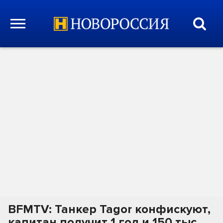
BFMTV: Танкер Tagor конфискуют,
капитан получит 1 год и 150 тыс