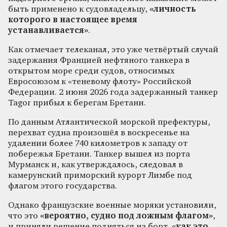
быть применено к судовладельцу,
«личность
которого в настоящее время
устанавливается»
.
Как отмечает телеканал, это уже четвёртый случай
задержания Францией нефтяного танкера в
открытом море среди судов, относимых
Евросоюзом к «теневому флоту» Российской
Федерации. 2 июня 2026 года задержанный танкер
Tagor прибыл к берегам Бретани.
По данным Атлантической морской префектуры,
перехват судна произошёл в воскресенье на
удалении более 740 километров к западу от
побережья Бретани. Танкер вышел из порта
Мурманск и, как утверждалось, следовал в
камерунский приморский курорт Лимбе под
флагом этого государства.
Однако французские военные моряки установили,
что это
«вероятно, судно под ложным флагом»
,
и приняли решение подняться на борт,
«как это