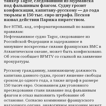
танкер Tagor, следовавший из Мурманска
под фальшивым флагом. Судну грозит
конфискация, капитану-русскому — до года
тюрьмы и 150 тыс. евро штрафа. Песков
назвал действия Парижа пиратством.
Вот HTML-код, отформатированный по вашим
правилам:
Нефтеналивное судно Tagor, следовавшее из
Российской Федерации и задержанное в
минувшее воскресенье силами французских ВМС в
Атлантическом океане, может быть конфисковано.
Об этом сообщает BFMTV со ссылкой на заявление
прокуратуры.
Русскому гражданину, занимающему должность
капитана данного судна, грозит лишение свободы
сроком до одного года, а также штраф в размере
150 тысяч евро. Основанием для уголовного
преследования стали плавание под фальшивым
флагом и отказ выполнить требование об
остановке. Согласно коммюнике французского
надзорного органа, аналогичное наказание может